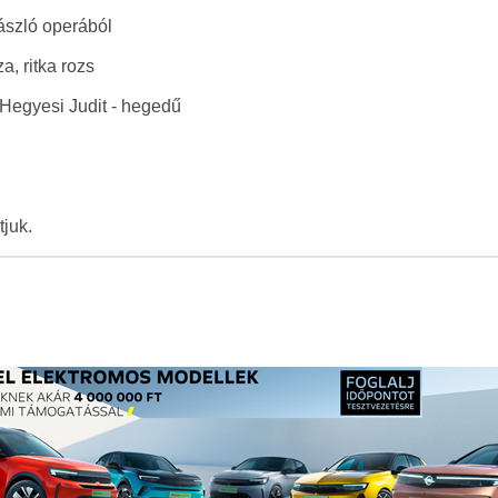
ászló operából
a, ritka rozs
 Hegyesi Judit - hegedű
tjuk.