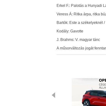
Erkel F.: Palotás a Hunyadi L
Veress Á: Ritka árpa, ritka búz
Bartók: Este a székelyeknél /
Kodály: Gavotte
J. Brahms: V. magyar tánc
A műsorváltozás jogát fenntar