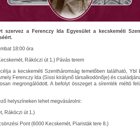
t szervez a Ferenczy Ida Egyesület a kecskeméti Sze
éért.
ombat 18:00 óra
Kecskemét, Rákóczi út 1.) Pávás terem
célja a kecskeméti Szentháromság temetőben található, Ybl La
amely Ferenczy Ida (Sissi királynő társalkodónője) és családjá
san megrongálódott. A befolyt összeget a síremlék méltó felúj
ző helyszíneken lehet megvásárolni:
, Rákóczi út 1.)
sönzési Pont (6000 Kecskemét, Piaristák tere 8.)