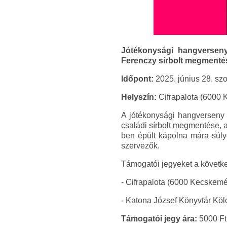
Jótékonysági hangverseny
Ferenczy sírbolt megmentés
Időpont:
2025. június 28. sz
Helyszín:
Cifrapalota (6000 
A jótékonysági hangverseny 
családi sírbolt megmentése, 
ben épült kápolna mára súlyo
szervezők.
Támogatói jegyeket a követke
- Cifrapalota (6000 Kecskemét
- Katona József Könyvtár Kölc
Támogatói jegy ára:
5000 Ft