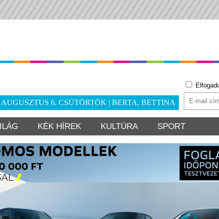
Elfogad
. AUGUSZTUS 6. CSÜTÖRTÖK | BERTA, BETTINA
ILÁG
KÉK HÍREK
KULTÚRA
SPORT