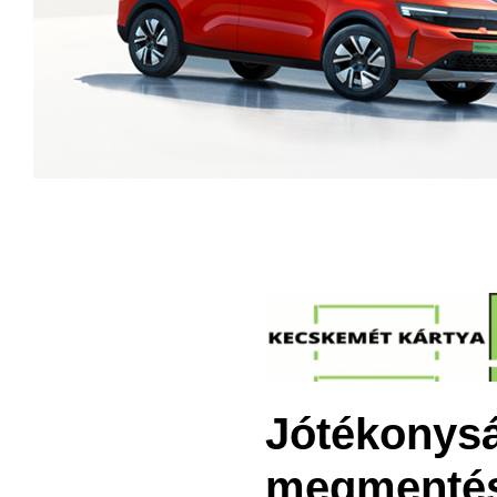
Jótékonysá
megmentés