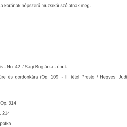
a korának népszerű muzsikái szólalnak meg.
 - No. 42. / Sági Boglárka - ének
e és gordonkára (Op. 109. - II. tétel Presto / Hegyesi Judi
 Op. 314
. 214
 polka