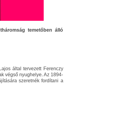
ntháromság temetőben álló
jos által tervezett Ferenczy
nak végső nyughelye. Az 1894-
ítására szeretnék fordítani a