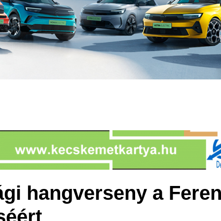
gi hangverseny a Ferenc
éért