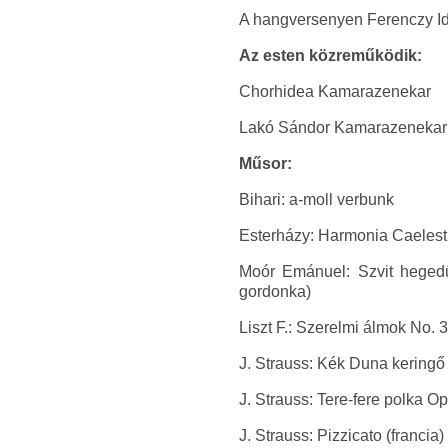
A hangversenyen Ferenczy Id
Az esten közreműködik:
Chorhidea Kamarazenekar
Lakó Sándor Kamarazenekar
Műsor:
Bihari: a-moll verbunk
Esterházy: Harmonia Caelestis
Moór Emánuel: Szvit hegedűr
gordonka)
Liszt F.: Szerelmi álmok No. 3
J. Strauss: Kék Duna keringő
J. Strauss: Tere-fere polka Op
J. Strauss: Pizzicato (francia)