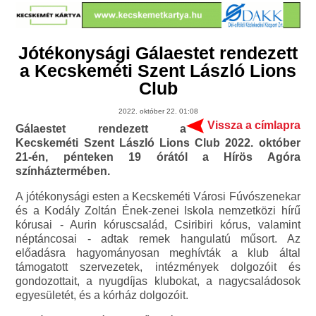
Jótékonysági Gálaestet rendezett
a Kecskeméti Szent László Lions
Club
2022. október 22. 01:08
Vissza a címlapra
Gálaestet rendezett a
Kecskeméti Szent László Lions Club 2022. október
21-én, pénteken 19 órától a Hírös Agóra
színháztermében.
A jótékonysági esten a Kecskeméti Városi Fúvószenekar
és a Kodály Zoltán Ének-zenei Iskola nemzetközi hírű
kórusai - Aurin kóruscsalád, Csiribiri kórus, valamint
néptáncosai - adtak remek hangulatú műsort. Az
előadásra hagyományosan meghívták a klub által
támogatott szervezetek, intézmények dolgozóit és
gondozottait, a nyugdíjas klubokat, a nagycsaládosok
egyesületét, és a kórház dolgozóit.