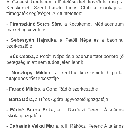
A Gálaest keretében kitűntetésekkel köszönte meg a
Kecskeméti Szent László Lions Club a munkájukat
támogatók segítségét. A kitüntetettek:
-
Piranszkiné Seres Sára
, a Kecskeméti Médiacentrum
marketing vezetője
-
Sebestyén Hajnalka
, a Petőfi Népe és a baon.hu
szerkesztője
-
Bús Csaba
, a Petőfi Népe és a baon.hu fotóriportere (ő
betegség miatt nem tudott jelen lenni)
-
Noszlopy Miklós
, a keol.hu kecskeméti hírportál
tulajdonos-főszerkesztője
-
Faragó Miklós
, a Gong Rádió szerkesztője
-
Barta Dóra
, a Hírös Agóra ügyvezető igazgatója
-
Fáriné Boros Erika
, a II. Rákóczi Ferenc Általános
Iskola igazgatója
-
Dabasiné Valkai Mária
, a II. Rákóczi Ferenc Általános