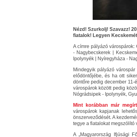
Nézd! Szurkolj! Szavazz! 2
fiatalok! Legyen Kecskemét
A címre pályázó várospárok: 
- Nagybecskerek | Kecskemé
Ipolynyék | Nyíregyháza - Na
Mindegyik pályázó várospár b
elődöntőjébe, és ha ott sik
döntőre pedig december 11-én 
várospárok között pedig köz
Nógrádsipek - Ipolynyék, Gyu
Mint korábban már megír
várospárok kapjanak lehetős
önszerveződését. A kezdemény
tegye a fiatalokat megszólít
A „Magyarország Ifjúsági F