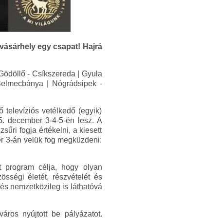
vásárhely egy csapat! Hajrá
Gödöllő - Csíkszereda | Gyula
Selmecbánya | Nógrádsipek -
 televíziós vetélkedő (egyik)
5. december 3-4-5-én lesz. A
űri fogja értékelni, a kiesett
r 3-án velük fog megküzdeni:
rt program célja, hogy olyan
sségi életét, részvételét és
és nemzetközileg is láthatóvá
ros nyújtott be pályázatot.