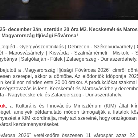
025- december 3án, szerdán 20 óra M2. Kecskemét és Maros
 Magyarország Ifjúsági Fővárosa!
Cegléd - Gyergyószentmiklós | Debrecen - Székelyudvarhely | 
t - Marosvásárhely | Kisvárda - Szatmárnémeti | Miskolc - 
gybánya | Salgótarján - Fülek | Zalaegerszeg - Dunaszerdahely.
ejutott a „Magyarország Ifjúsági Fővárosa 2026" címről döntő
eresen szerepel, akkor a döntőbe. Az elődöntők időpontja 202
kerül sor, minden este 20:00 órakor. A produkciókat szakmai zs
önségszavazás is lesz. Kecskemét és Marosvásárhely decembe
la - Nagybecskerek, és Zalaegerszeg - Dunaszerdahely.
tuk
, a Kulturális és Innovációs Minisztérium (KIM) által kií
éget, amelyek példamutató módon támogatják a fiatalok közö
ezést a KIM koordinálja, mely azt szeretné, hogy országosan 
ó városi kezdeményezéseket.
ővárosa 2026" vetélkedőre összesen 11 várospár, azaz 22 vá