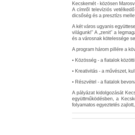
Kecskemét - közösen Marosvás
A címről televíziós vetélked
dicsőség és a presztízs mellett
A két város ugyanis együttes
világunk!" A „zenit" a legma
és a városnak kötelessége se
A program három pillére a kö
• Közösség - a fiatalok között
• Kreativitás - a művészet, k
• Részvétel - a fiatalok bevo
A pályázat kidolgozását Kec
együttműködésben, a Kecske
folyamatos egyeztetés zajlott