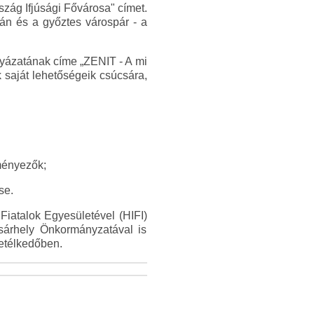
zág Ifjúsági Fővárosa" címet.
nán és a győztes várospár - a
lyázatának címe „ZENIT - A mi
 saját lehetőségeik csúcsára,
eményezők;
se.
iatalok Egyesületével (HIFI)
sárhely Önkormányzatával is
vetélkedőben.