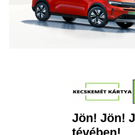
Jön! Jön! 
tévében!