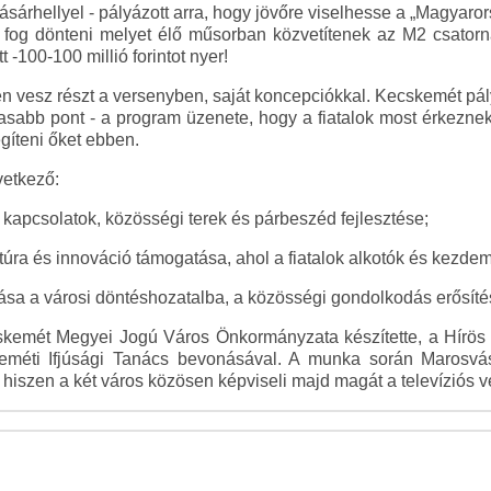
árhellyel - pályázott arra, hogy jövőre viselhesse a „Magyarors
ő fog dönteni melyet élő műsorban közvetítenek az M2 csator
 -100-100 millió forintot nyer!
en vesz részt a versenyben, saját koncepciókkal. Kecskemét pá
gasabb pont - a program üzenete, hogy a fiatalok most érkeznek
gíteni őket ebben.
vetkező:
i kapcsolatok, közösségi terek és párbeszéd fejlesztése;
ultúra és innováció támogatása, ahol a fiatalok alkotók és kezd
nása a városi döntéshozatalba, a közösségi gondolkodás erősíté
skemét Megyei Jogú Város Önkormányzata készítette, a Hírös F
méti Ifjúsági Tanács bevonásával. A munka során Marosvá
, hiszen a két város közösen képviseli majd magát a televíziós 