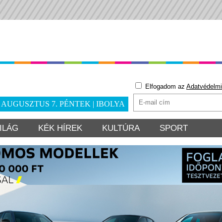
Elfogadom az
Adatvédelmi
. AUGUSZTUS 7. PÉNTEK | IBOLYA
ILÁG
KÉK HÍREK
KULTÚRA
SPORT