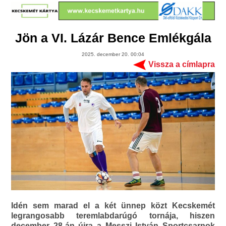
Jön a VI. Lázár Bence Emlékgála
2025. december 20. 00:04
Vissza a címlapra
Idén sem marad el a két ünnep közt Kecskemét
legrangosabb teremlabdarúgó tornája, hiszen
december 28-án újra a Messzi István Sportcsarnok