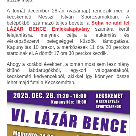
A tornát december 28-án (vasárnap) rendezik meg a
kecskeméti Messzi István Sportcsarnokban. A
belépőkből származó teljes bevétel a
Soha ne add fel
LÁZÁR BENCE Emlékalapítvány
számára kerül
felajánlásra, melynek célja a leukémiás és
vérképzőszervi betegséggel küzdők támogatása.
Kapunyitás 10 órakor, a mérkőzések 11 óra 20 perckor
startolnak el. A döntőt 17 óra 30 perckor kezdik.
Ahogy a korábbi években, a tornán most sem lesz hiány
kitűnő labdarúgókból, egykori válogatottakból,
kecskeméti kedvencekből, akikkel így könnyen össze
lehet majd futni a Kecskeméten.