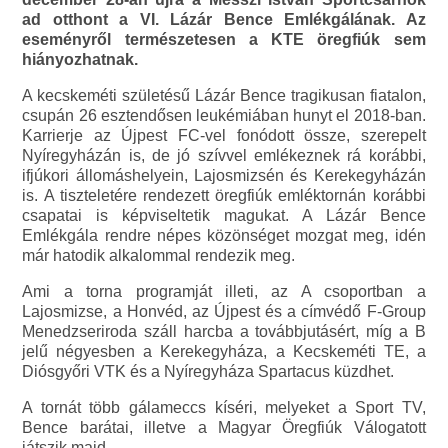
ad otthont a VI. Lázár Bence Emlékgálának. Az
eseményről természetesen a KTE öregfiúk sem
hiányozhatnak.
A kecskeméti születésű Lázár Bence tragikusan fiatalon,
csupán 26 esztendősen leukémiában hunyt el 2018-ban.
Karrierje az Újpest FC-vel fonódott össze, szerepelt
Nyíregyházán is, de jó szívvel emlékeznek rá korábbi,
ifjúkori állomáshelyein, Lajosmizsén és Kerekegyházán
is. A tiszteletére rendezett öregfiúk emléktornán korábbi
csapatai is képviseltetik magukat. A Lázár Bence
Emlékgála rendre népes közönséget mozgat meg, idén
már hatodik alkalommal rendezik meg.
Ami a torna programját illeti, az A csoportban a
Lajosmizse, a Honvéd, az Újpest és a címvédő F-Group
Menedzseriroda száll harcba a továbbjutásért, míg a B
jelű négyesben a Kerekegyháza, a Kecskeméti TE, a
Diósgyőri VTK és a Nyíregyháza Spartacus küzdhet.
A tornát több gálameccs kíséri, melyeket a Sport TV,
Bence barátai, illetve a Magyar Öregfiúk Válogatott
játszik majd.