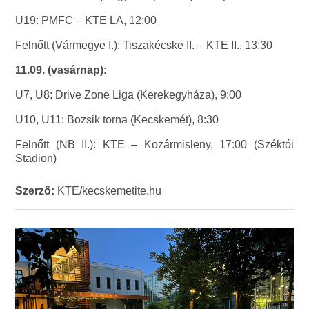
U19: PMFC – KTE LA, 12:00
Felnőtt (Vármegye I.): Tiszakécske II. – KTE II., 13:30
11.09. (vasárnap):
U7, U8: Drive Zone Liga (Kerekegyháza), 9:00
U10, U11: Bozsik torna (Kecskemét), 8:30
Felnőtt (NB II.): KTE – Kozármisleny, 17:00 (Széktói
Stadion)
Szerző:
KTE/kecskemetite.hu