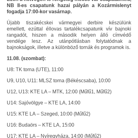
NB II-es csapatunk hazai pályán a Kozármislenyt
fogadja 17:00-kor vasárnap.
Újabb tiszakécskei vármegyei derbire készülünk
emellett, ezúttal éllovas tartalékcsapatunk vív bajnoki
rangadót, hiszen a második helyen álló címvédő
vendége lesz. Az utánpótlásban folytatódnak a
bajnokságok, illetve a különböző tornák és programok is.
11.08. (szombat):
U8: TK torna (UTE), 11:00
U9, U10, U11: MLSZ torna (Békéscsaba), 10:00
U12, U13: KTE LA – MTK, 12:00 (Műfű1, Műfű2)
U14: Sajóvölgye – KTE LA, 14:00
U15: KTE LA – Szeged, 10:00 (Műfű2)
U16: Budaörs – KTE LA, 15:00
U17: KTE LA – Nyíregyháza, 14:00 (Műfű2)