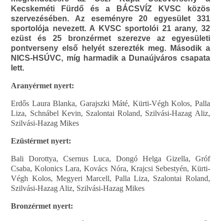
Kecskeméti Fürdő és a BÁCSVÍZ KVSC közös
szervezésében. Az eseményre 20 egyesület 331
sportolója nevezett. A
KVSC sportolói 21 arany, 32
ezüst és 25 bronzérmet szerezve az egyesületi
pontverseny első helyét szerezték meg. Második a
NICS-HSÚVC, míg harmadik a Dunaújváros csapata
lett.
Aranyérmet nyert:
Erdős Laura Blanka, Garajszki Máté, Kürti-Végh Kolos, Palla
Liza, Schnábel Kevin, Szalontai Roland, Szilvási-Hazag Aliz,
Szilvási-Hazag Mikes
Ezüstérmet nyert:
Bali Dorottya, Csernus Luca, Dongó Helga Gizella, Gróf
Csaba, Kolonics Lara, Kovács Nóra, Krajcsi Sebestyén, Kürti-
Végh Kolos, Megyeri Marcell, Palla Liza, Szalontai Roland,
Szilvási-Hazag Aliz, Szilvási-Hazag Mikes
Bronzérmet nyert: