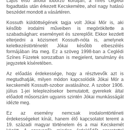
Lajos első alföldi toborzó körútján, a híres ceglédi
fogadtatás után érkezett Kecskemétre, ahol nagy hatású
beszédet mondott a vásártéren.
Kossuth küldöttségének tagja volt Jókai Mór is, aki
később irodalmi műveiben is megörökítette a
szabadságharc eseményeit és szereplőit. Ekkor kezdett
elterjedni a közismert Kossuth-nóta is, amelynek
keletkezéstörténetét Jókai később elbeszélés
formájában írta meg. Ez a szöveg 1998-ban a Ceglédi
Színes Füzetek sorozatban is megjelent, tanulmány és
jegyzetek kíséretében.
Az előadás érdekessége, hogy a résztvevők azt is
megtudhatják, milyen módon kapcsolódik Jókai Mór a
kecskeméti Kossuth-szobor avatásához. A szobor 1906.
július 1-jei leleplezésekor bemutatott, gyerekek által
előadott műsorszám ugyanis szintén Jókai munkásságát
idézte meg.
Ez az esemény nemcsak irodalomtörténeti
érdekességeket kínál, hanem élő kapcsolatot teremt a
19. századi magyar történelem és a mai Kecskemét