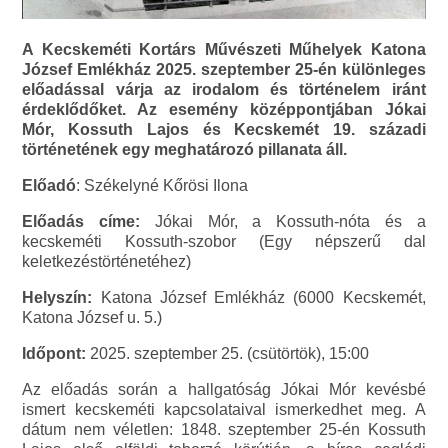
A Kecskeméti Kortárs Művészeti Műhelyek Katona
József Emlékház 2025. szeptember 25-én különleges
előadással várja az irodalom és történelem iránt
érdeklődőket. Az esemény középpontjában Jókai
Mór, Kossuth Lajos és Kecskemét 19. századi
történetének egy meghatározó pillanata áll.
Előadó
: Székelyné Kőrösi Ilona
Előadás címe:
Jókai Mór, a Kossuth-nóta és a
kecskeméti Kossuth-szobor (Egy népszerű dal
keletkezéstörténetéhez)
Helyszín:
Katona József Emlékház (6000 Kecskemét,
Katona József u. 5.)
Időpont:
2025. szeptember 25. (csütörtök), 15:00
Az előadás során a hallgatóság Jókai Mór kevésbé
ismert kecskeméti kapcsolataival ismerkedhet meg. A
dátum nem véletlen: 1848. szeptember 25-én Kossuth