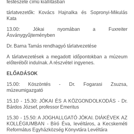
festészete című kiállításban
tárlatvezetők: Kovács Hajnalka és Sopronyi-Mikulás
Kata
13.00: Jókai nyomában a Fuxreiter
Ásványgyűjteményben
Dr. Barna Tamás rendhagyó tárlatvezetése
A tárlatvezetések a megadott időpontokban a múzeum
előteréből indulnak. A részvétel ingyenes.
ELŐADÁSOK
15.00: Köszöntés - Dr. Fogarasi Zsuzsa,
múzeumigazgató
15.10 - 15.30: JÓKAI ÉS A KÖZGONDOLKODÁS - Dr.
Bárdos József, professor Emeritus
15.30 - 15.50: A JOGHALLGATÓ JÓKAI. DIÁKÉVEK AZ
KOLLÉGIUMBAN - Bíró Éva, levéltáros, a Kecskeméti
Református Egyházközség Könyvtára Levéltára