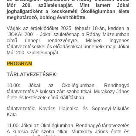
Mór 200. születésnapját. Mint ismert Jókai
joghallgatóként a kecskeméti Ókollégiumban élete
meghatározó, boldog éveit töltötte.
Várják az érdeklődőket 2025. február 18-án, kedden a
"JÓKAI 200" - Jókai születésnap a Ráday Múzeumban
című ünnepi rendezvényre. Melyen ingyenes
tárlatvezetésekkel és előadásokkal ünnepelik majd Jókai
Mór 200. születésnapját.
PROGRAM
TÁRLATVEZETÉSEK:
10.00: Jókai az Ókollégiumban. Rendhagyó
tárlatvezetés A kulcsra zárt szoba titkai. Muraközy János
élete és festészete című kiállításban
tárlatvezetők: Kovács Hajnalka és Sopronyi-Mikulás
Kata
11.00: Jókai az Ókollégiumban. Rendhagyó tárlatvezetés
A kulcsra zárt szoba titkai. Muraközy János élete és