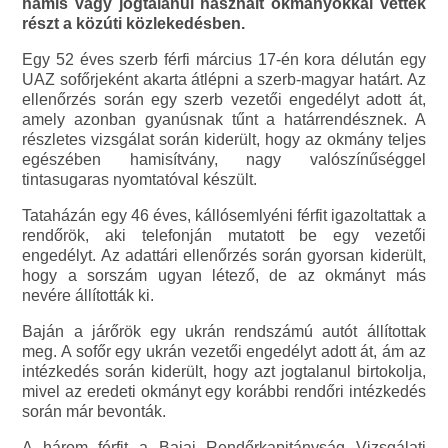
hamis vagy jogtalanul használt okmányokkal vettek
részt a közúti közlekedésben.
Egy 52 éves szerb férfi március 17-én kora délután egy
UAZ sofőrjeként akarta átlépni a szerb-magyar határt. Az
ellenőrzés során egy szerb vezetői engedélyt adott át,
amely azonban gyanúsnak tűnt a határrendésznek. A
részletes vizsgálat során kiderült, hogy az okmány teljes
egészében hamisítvány, nagy valószínűséggel
tintasugaras nyomtatóval készült.
Tataházán egy 46 éves, kállósemlyéni férfit igazoltattak a
rendőrök, aki telefonján mutatott be egy vezetői
engedélyt. Az adattári ellenőrzés során gyorsan kiderült,
hogy a sorszám ugyan létező, de az okmányt más
nevére állították ki.
Baján a járőrök egy ukrán rendszámú autót állítottak
meg. A sofőr egy ukrán vezetői engedélyt adott át, ám az
intézkedés során kiderült, hogy azt jogtalanul birtokolja,
mivel az eredeti okmányt egy korábbi rendőri intézkedés
során már bevonták.
A három férfit a Bajai Rendőrkapitányság Vizsgálati