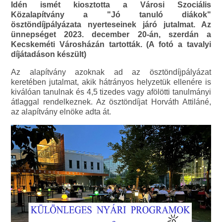
Idén ismét kiosztotta a Városi Szociális
Közalapítvány a "Jó tanuló diákok"
ösztöndíjpályázata nyerteseinek járó jutalmat. Az
ünnepséget 2023. december 20-án, szerdán a
Kecskeméti Városházán tartották. (A fotó a tavalyi
díjátadáson készült)
Az alapítvány azoknak ad az ösztöndíjpályázat
keretében jutalmat, akik hátrányos helyzetük ellenére is
kiválóan tanulnak és 4,5 tizedes vagy afölötti tanulmányi
átlaggal rendelkeznek. Az ösztöndíjat Horváth Attiláné,
az alapítvány elnöke adta át.