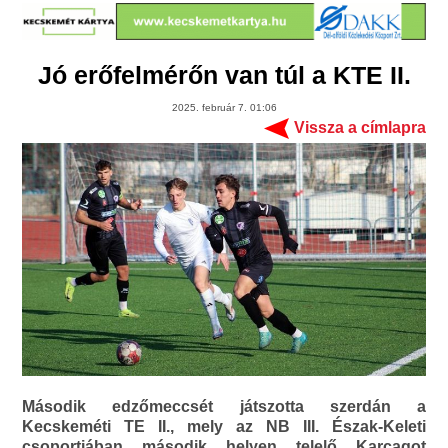
Jó erőfelmérőn van túl a KTE II.
2025. február 7. 01:06
Vissza a címlapra
Második edzőmeccsét játszotta szerdán a
Kecskeméti TE II., mely az NB III. Észak-Keleti
csoportjában második helyen telelő Karcagot