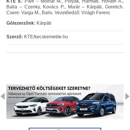
KTE II.
: Pálfi – Molnár M., Polyák, Harmati, Hováth A.,
Balla – Czenky, Kovács P., Murár – Kárpáti, Goretich.
Csere: Varga M., Balis. Vezetőedző: Virágh Ferenc
Gólszerzőnk:
Kárpáti
Szerző:
KTE/kecskemetite.hu