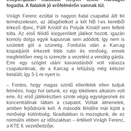
fogadta. A fiatalok jó erőfelmérőn vannak túl.
Virágh Ferenc ezúttal is nagyon fiatal csapattal állt fel
természetesen, az átlagéletkort a két NB I-es keretből
érkező ifjonc, Pálfi Kristóf és Polyák Kristóf sem felfelé
tolta. Az első félidő kiegyenlített játékot hozott, igazán
komoly dolga egyik kapusnak sem adódott, így nem is
született gól a szünetig. Fordulás után a Karcag
kispadjáról érkezett több rutin és minőség, ennek
megfelelően meg is szerezte a vezetést a vendég gárda.
Erre egy szöglet utáni kavarodásból volt válasza
csapatunknak, de a Karcag a lefújásig még kétszer
betalált, így 3-1-re nyert is.
– Fontos, hogy magas szintű ellenfelek ellen tudjuk
felmérni, hogy hol tartunk, ez egy tökéletes alkalom volt
erre. Az első játékrészben szinte végig egységesnek és
koncentráltnak láttam a csapatot. Voltak átmenetek,
amiben fejlődnünk kell. A második félidőre már kijött a
minőségi különbség, fáradtabban is mozogtunk, de ez
normális ebben az időszakban – értékelt Virágh Ferenc,
a KTE II. vezetőedzője.