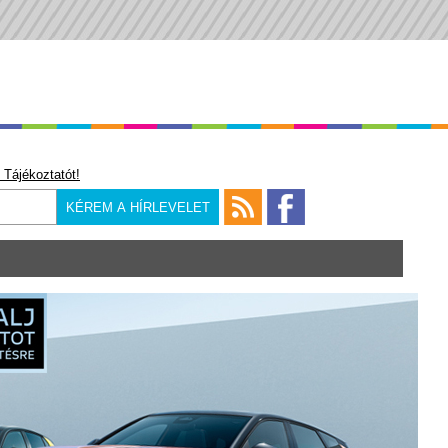
 Tájékoztatót!