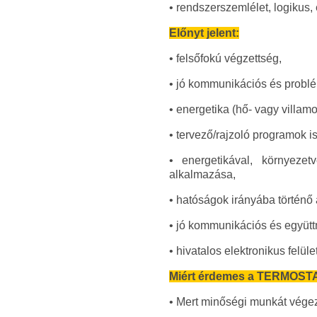
• rendszerszemlélet, logikus,
Előnyt jelent:
• felsőfokú végzettség,
• jó kommunikációs és prob
• energetika (hő- vagy villam
• tervező/rajzoló programok i
• energetikával, környeze
alkalmazása,
• hatóságok irányába történő 
• jó kommunikációs és együt
• hivatalos elektronikus felü
Miért érdemes a TERMOSTAR
• Mert minőségi munkát vége