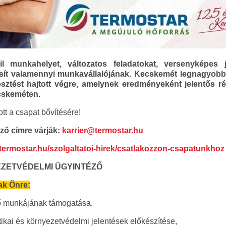
 munkahelyet, változatos feladatokat, versenyképes 
ít valamennyi munkavállalójának. Kecskemét legnagyobb e
esztést hajtott végre, amelynek eredményeként jelentős 
ecskeméten.
ott a csapat bővítésére!
ző címre várják:
karrier@termostar.hu
/termostar.hu/szolgaltatoi-hirek/csatlakozzon-csapatunkhoz
EZETVÉDELMI ÜGYINTÉZŐ
ak Önre:
tő munkájának támogatása,
etikai és környezetvédelmi jelentések előkészítése,