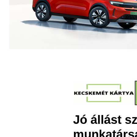
Jó állást s
munkatárs