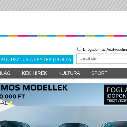
Elfogadom az
Adatvédelmi
. AUGUSZTUS 7. PÉNTEK | IBOLYA
ILÁG
KÉK HÍREK
KULTÚRA
SPORT