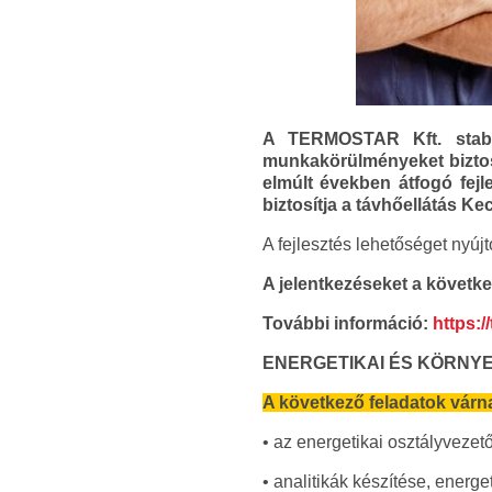
A TERMOSTAR Kft. stabil
munkakörülményeket biztos
elmúlt években átfogó fejl
biztosítja a távhőellátás K
A fejlesztés lehetőséget nyújt
A jelentkezéseket a követke
További információ:
https:/
ENERGETIKAI ÉS KÖRNY
A következő feladatok várn
• az energetikai osztályveze
• analitikák készítése, energ