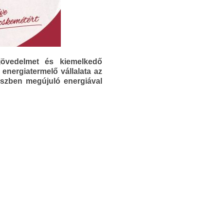
jövedelmet és kiemelkedő
nergiatermelő vállalata az
részben megújuló energiával