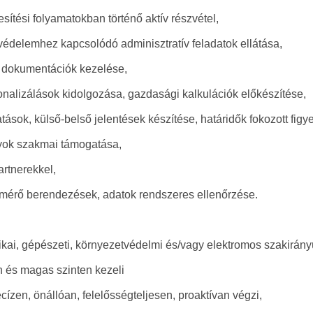
sítési folyamatokban történő aktív részvétel,
védelemhez kapcsolódó adminisztratív feladatok ellátása,
i dokumentációk kezelése,
onalizálások kidolgozása, gazdasági kalkulációk előkészítése,
atások, külső-belső jelentések készítése, határidők fokozott fig
ályok szakmai támogatása,
artnerekkel,
smérő berendezések, adatok rendszeres ellenőrzése.
ikai, gépészeti, környezetvédelmi és/vagy elektromos szakirány
n és magas szinten kezeli
ízen, önállóan, felelősségteljesen, proaktívan végzi,