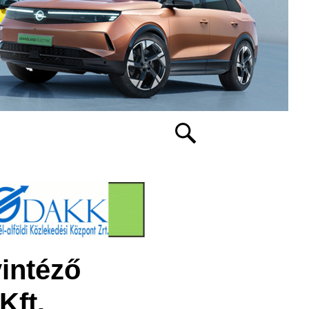
yintéző
Kft.