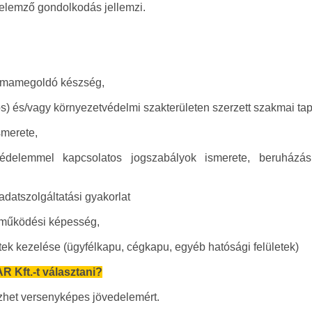
 elemző gondolkodás jellemzi.
lémamegoldó készség,
os) és/vagy környezetvédelmi szakterületen szerzett szakmai tap
smerete,
tvédelemmel kapcsolatos jogszabályok ismerete, beruházá
adatszolgáltatási gyakorlat
tműködési képesség,
letek kezelése (ügyfélkapu, cégkapu, egyéb hatósági felületek)
 Kft.-t választani?
zhet versenyképes jövedelemért.