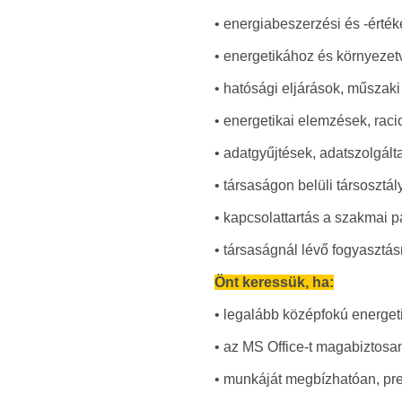
• energiabeszerzési és -értéke
• energetikához és környezet
• hatósági eljárások, műszak
• energetikai elemzések, raci
• adatgyűjtések, adatszolgált
• társaságon belüli társoszt
• kapcsolattartás a szakmai p
• társaságnál lévő fogyasztá
Önt keressük, ha:
• legalább középfokú energet
• az MS Office-t magabiztosa
• munkáját megbízhatóan, prec