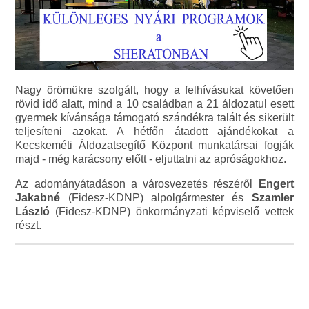
Nagy örömükre szolgált, hogy a felhívásukat követően
rövid idő alatt, mind a 10 családban a 21 áldozatul esett
gyermek kívánsága támogató szándékra talált és sikerült
teljesíteni azokat. A hétfőn átadott ajándékokat a
Kecskeméti Áldozatsegítő Központ munkatársai fogják
majd - még karácsony előtt - eljuttatni az apróságokhoz.
Az adományátadáson a városvezetés részéről
Engert
Jakabné
(Fidesz-KDNP) alpolgármester és
Szamler
László
(Fidesz-KDNP) önkormányzati képviselő vettek
részt.