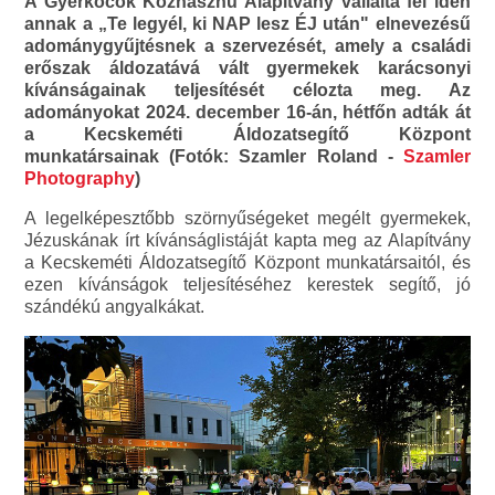
A Gyerkőcök Közhasznú Alapítvány vállalta fel idén
annak a „Te legyél, ki NAP lesz ÉJ után" elnevezésű
adománygyűjtésnek a szervezését, amely a családi
erőszak áldozatává vált gyermekek karácsonyi
kívánságainak teljesítését célozta meg. Az
adományokat 2024. december 16-án, hétfőn adták át
a Kecskeméti Áldozatsegítő Központ
munkatársainak (Fotók: Szamler Roland -
Szamler
Photography
)
A legelképesztőbb szörnyűségeket megélt gyermekek,
Jézuskának írt kívánságlistáját kapta meg az Alapítvány
a Kecskeméti Áldozatsegítő Központ munkatársaitól, és
ezen kívánságok teljesítéséhez kerestek segítő, jó
szándékú angyalkákat.