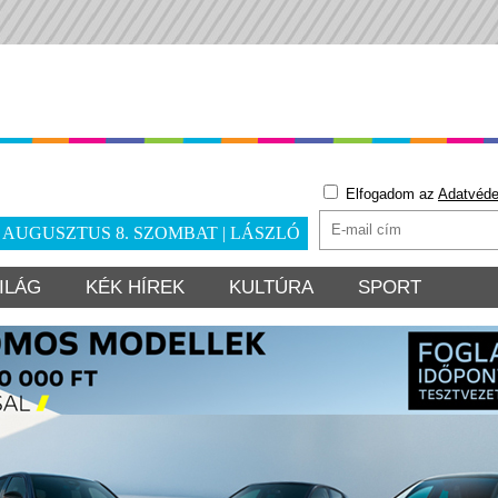
Elfogadom az
Adatvéde
. AUGUSZTUS 8. SZOMBAT | LÁSZLÓ
ILÁG
KÉK HÍREK
KULTÚRA
SPORT