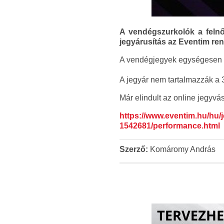
A vendégszurkolók a felnő
jegyárusítás az Eventim rend
A vendégjegyek egységesen 4.
A jegyár nem tartalmazzák a 3
Már elindult az online jegyvás
https://www.eventim.hu/hu/
1542681/performance.html
Szerző:
Komáromy András