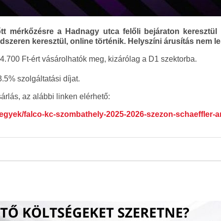
tt mérkőzésre a Hadnagy utca felőli bejáraton keresztül
szeren keresztül, online történik. Helyszíni árusítás nem le
700 Ft-ért vásárolhatók meg, kizárólag a D1 szektorba.
.5% szolgáltatási díjat.
árlás, az alábbi linken elérhető:
jegyek/falco-kc-szombathely-2025-2026-szezon-schaeffler-a