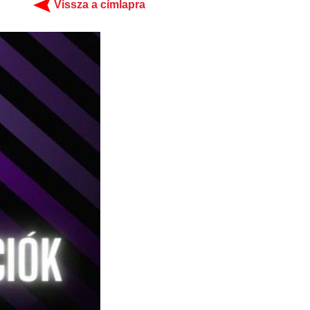
Vissza a címlapra