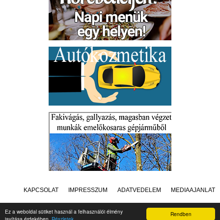
KAPCSOLAT
IMPRESSZUM
ADATVÉDELEM
MÉDIAAJÁNLAT
Ez a weboldal sütiket használ a felhasználói élmény
Rendben
javítása érdekében.
Részletek
Készítette:
Raster Studio