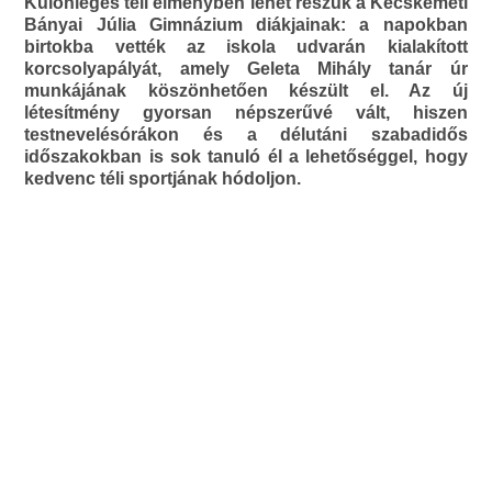
Különleges téli élményben lehet részük a Kecskeméti
Bányai Júlia Gimnázium diákjainak: a napokban
birtokba vették az iskola udvarán kialakított
korcsolyapályát, amely Geleta Mihály tanár úr
munkájának köszönhetően készült el. Az új
létesítmény gyorsan népszerűvé vált, hiszen
testnevelésórákon és a délutáni szabadidős
időszakokban is sok tanuló él a lehetőséggel, hogy
kedvenc téli sportjának hódoljon.