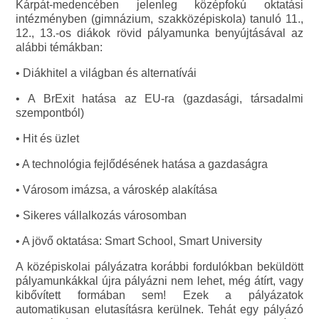
Kárpát-medencében jelenleg középfokú oktatási
intézményben (gimnázium, szakközépiskola) tanuló 11.,
12., 13.-os diákok rövid pályamunka benyújtásával az
alábbi témákban:
• Diákhitel a világban és alternatívái
• A BrExit hatása az EU-ra (gazdasági, társadalmi
szempontból)
• Hit és üzlet
• A technológia fejlődésének hatása a gazdaságra
• Városom imázsa, a városkép alakítása
• Sikeres vállalkozás városomban
• A jövő oktatása: Smart School, Smart University
A középiskolai pályázatra korábbi fordulókban beküldött
pályamunkákkal újra pályázni nem lehet, még átírt, vagy
kibővített formában sem! Ezek a pályázatok
automatikusan elutasításra kerülnek. Tehát egy pályázó