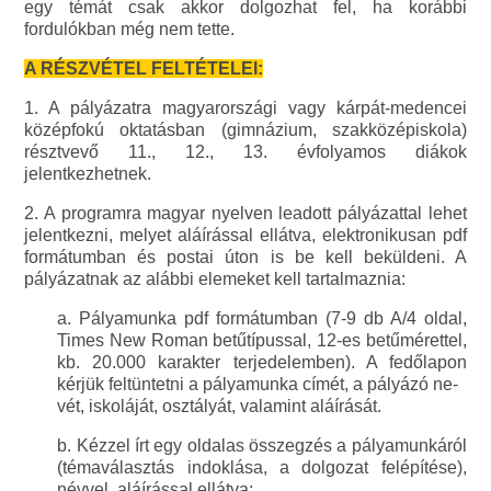
egy témát csak akkor dolgozhat fel, ha korábbi
fordulókban még nem tette.
A RÉSZVÉTEL FELTÉTELEI:
1. A pályázatra magyarországi vagy kárpát-medencei
középfokú oktatásban (gimnázium, szakközépiskola)
résztvevő 11., 12., 13. évfolyamos diákok
jelentkezhetnek.
2. A programra magyar nyelven leadott pályázattal lehet
jelentkezni, melyet aláírással ellátva, elektronikusan pdf
formátumban és postai úton is be kell beküldeni. A
pályázatnak az alábbi elemeket kell tartalmaznia:
a. Pályamunka pdf formátumban (7-9 db A/4 oldal,
Times New Roman betűtípussal, 12-es betűmérettel,
kb. 20.000 karakter terjedelemben). A fedőlapon
kérjük feltüntetni a pályamunka címét, a pályázó ne-
vét, iskoláját, osztályát, valamint aláírását.
b. Kézzel írt egy oldalas összegzés a pályamunkáról
(témaválasztás indoklása, a dolgozat felépítése),
névvel, aláírással ellátva;