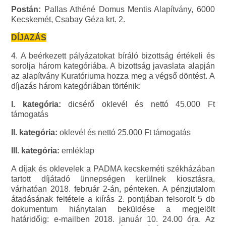
Postán:
Pallas Athéné Domus Mentis Alapítvány, 6000
Kecskemét, Csabay Géza krt. 2.
DÍJAZÁS
4. A beérkezett pályázatokat bíráló bizottság értékeli és
sorolja három kategóriába. A bizottság javaslata alapján
az alapítvány Kuratóriuma hozza meg a végső döntést. A
díjazás három kategóriában történik:
I. kategória:
dicsérő oklevél és nettó 45.000 Ft
támogatás
II. kategória:
oklevél és nettó 25.000 Ft támogatás
III. kategória:
emléklap
A díjak és oklevelek a PADMA kecskeméti székházában
tartott díjátadó ünnepségen kerülnek kiosztásra,
várhatóan 2018. február 2-án, pénteken. A pénzjutalom
átadásának feltétele a kiírás 2. pontjában felsorolt 5 db
dokumentum hiánytalan beküldése a megjelölt
határidőig: e-mailben 2018. január 10. 24.00 óra. Az