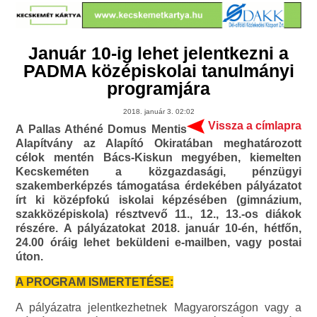
Január 10-ig lehet jelentkezni a
PADMA középiskolai tanulmányi
programjára
2018. január 3. 02:02
Vissza a címlapra
A Pallas Athéné Domus Mentis
Alapítvány az Alapító Okiratában meghatározott
célok mentén Bács-Kiskun megyében, kiemelten
Kecskeméten a közgazdasági, pénzügyi
szakemberképzés támogatása érdekében pályázatot
írt ki középfokú iskolai képzésében (gimnázium,
szakközépiskola) résztvevő 11., 12., 13.-os diákok
részére. A pályázatokat 2018. január 10-én, hétfőn,
24.00 óráig lehet beküldeni e-mailben, vagy postai
úton.
A PROGRAM ISMERTETÉSE:
A pályázatra jelentkezhetnek Magyarországon vagy a