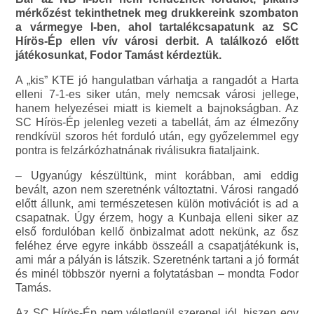
mérkőzést tekinthetnek meg drukkereink szombaton
a vármegye I-ben, ahol tartalékcsapatunk az SC
Hírös-Ép ellen vív városi derbit. A találkozó előtt
játékosunkat, Fodor Tamást kérdeztük.
A „kis” KTE jó hangulatban várhatja a rangadót a Harta
elleni 7-1-es siker után, mely nemcsak városi jellege,
hanem helyezései miatt is kiemelt a bajnokságban. Az
SC Hírös-Ép jelenleg vezeti a tabellát, ám az élmezőny
rendkívül szoros hét forduló után, egy győzelemmel egy
pontra is felzárkózhatnának riválisukra fiataljaink.
– Ugyanúgy készültünk, mint korábban, ami eddig
bevált, azon nem szeretnénk változtatni. Városi rangadó
előtt állunk, ami természetesen külön motivációt is ad a
csapatnak. Úgy érzem, hogy a Kunbaja elleni siker az
első fordulóban kellő önbizalmat adott nekünk, az ősz
feléhez érve egyre inkább összeáll a csapatjátékunk is,
ami már a pályán is látszik. Szeretnénk tartani a jó formát
és minél többször nyerni a folytatásban – mondta Fodor
Tamás.
Az SC Hírös-Ép nem véletlenül szerepel jól, hiszen egy