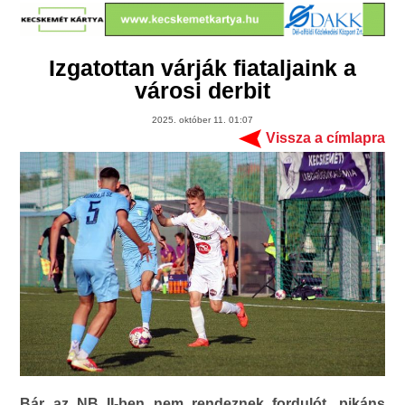
Izgatottan várják fiataljaink a
városi derbit
2025. október 11. 01:07
Vissza a címlapra
Bár az NB II-ben nem rendeznek fordulót, pikáns