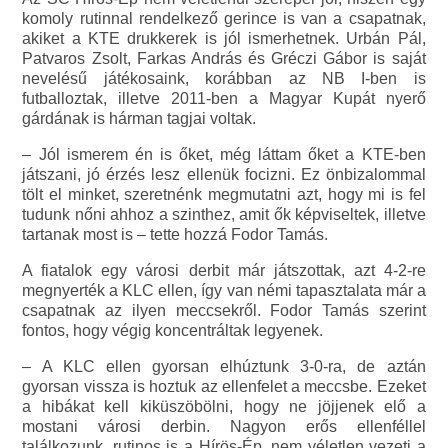
komoly rutinnal rendelkező gerince is van a csapatnak,
akiket a KTE drukkerek is jól ismerhetnek. Urbán Pál,
Patvaros Zsolt, Farkas András és Gréczi Gábor is saját
nevelésű játékosaink, korábban az NB I-ben is
futballoztak, illetve 2011-ben a Magyar Kupát nyerő
gárdának is hárman tagjai voltak.
– Jól ismerem én is őket, még láttam őket a KTE-ben
játszani, jó érzés lesz ellenük focizni. Ez önbizalommal
tölt el minket, szeretnénk megmutatni azt, hogy mi is fel
tudunk nőni ahhoz a szinthez, amit ők képviseltek, illetve
tartanak most is – tette hozzá Fodor Tamás.
A fiatalok egy városi derbit már játszottak, azt 4-2-re
megnyerték a KLC ellen, így van némi tapasztalata már a
csapatnak az ilyen meccsekről. Fodor Tamás szerint
fontos, hogy végig koncentráltak legyenek.
– A KLC ellen gyorsan elhúztunk 3-0-ra, de aztán
gyorsan vissza is hoztuk az ellenfelet a meccsbe. Ezeket
a hibákat kell kiküszöbölni, hogy ne jöjjenek elő a
mostani városi derbin. Nagyon erős ellenféllel
találkozunk, rutinos is a Hírös-Ép, nem véletlen vezeti a