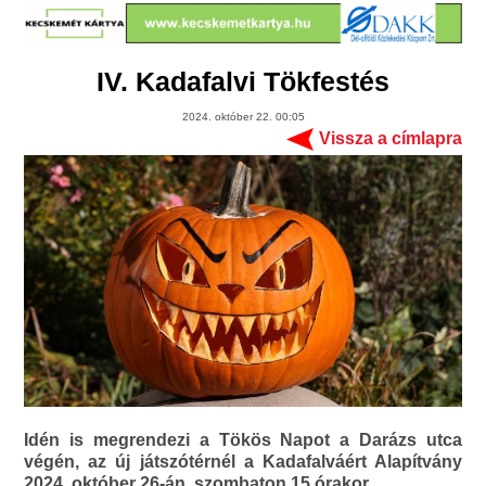
IV. Kadafalvi Tökfestés
2024. október 22. 00:05
Vissza a címlapra
Idén is megrendezi a Tökös Napot a Darázs utca
végén, az új játszótérnél a Kadafalváért Alapítvány
2024. október 26-án, szombaton 15 órakor.