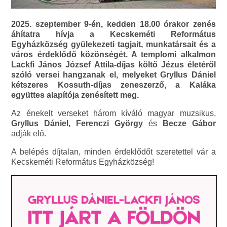
2025. szeptember 9-én, kedden 18.00 órakor zenés
áhítatra hívja a Kecskeméti Református
Egyházközség gyülekezeti tagjait, munkatársait és a
város érdeklődő közönségét. A templomi alkalmon
Lackfi János József Attila-díjas költő Jézus életéről
szóló versei hangzanak el, melyeket Gryllus Dániel
kétszeres Kossuth-díjas zeneszerző, a Kaláka
együttes alapítója zenésített meg.
Az énekelt verseket három kíváló magyar muzsikus,
Gryllus Dániel, Ferenczi György
és
Becze Gábor
adják elő.
A belépés díjtalan, minden érdeklődőt szeretettel vár a
Kecskeméti Református Egyházközség!