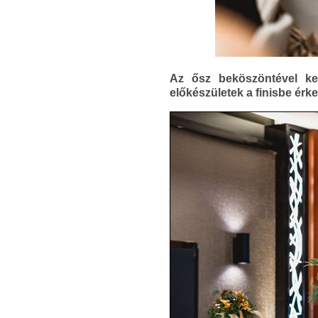
Az ősz beköszöntével kez
előkészületek a finisbe érk