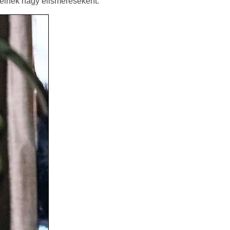
reinek nagy elismeréseként.