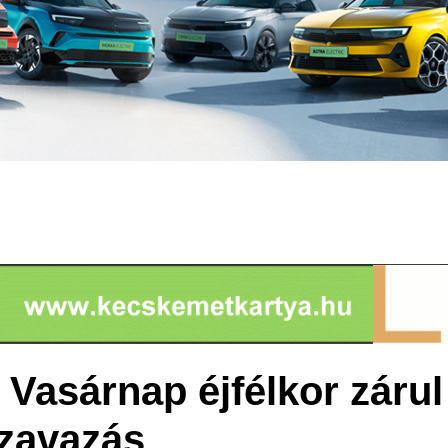
 - Vasárnap éjfélkor záru
zavazás