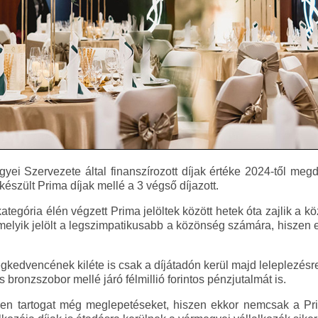
 Szervezete által finanszírozott díjak értéke 2024-től megdu
 készült Prima díjak mellé a 3 végső díjazott.
kategória élén végzett Prima jelöltek között hetek óta zajlik a
 melyik jelölt a legszimpatikusabb a közönség számára, hiszen 
égkedvencének kiléte is csak a díjátadón kerül majd leleplezésr
s bronzszobor mellé járó félmillió forintos pénzjutalmát is.
ven tartogat még meglepetéseket, hiszen ekkor nemcsak a Pr