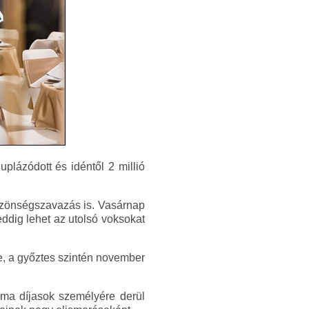
plázódott és idéntől 2 millió
 közönségszavazás is. Vasárnap
eddig lehet az utolsó voksokat
e, a győztes szintén november
ima díjasok személyére derül