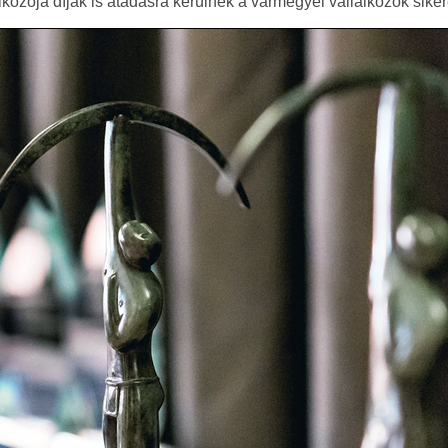
kozója díjak is átadásra kerülnek a vármegyei vállalkozók sike