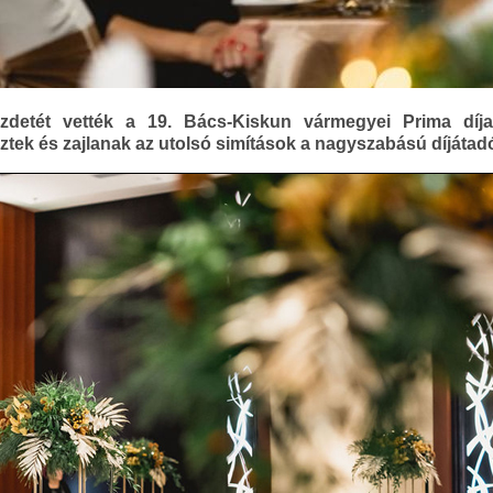
detét vették a 19. Bács-Kiskun vármegyei Prima díjak
eztek és zajlanak az utolsó simítások a nagyszabású díjátadó