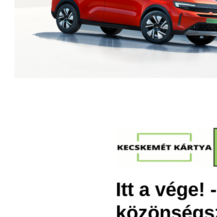
Itt a vége!
közönségs