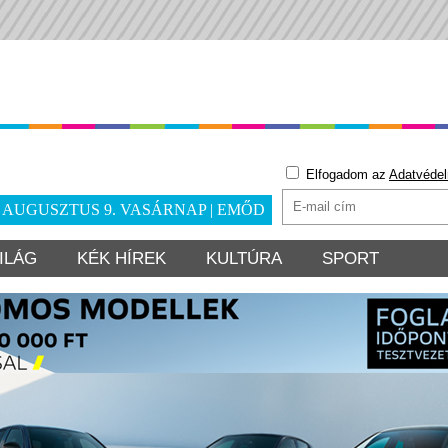
Elfogadom az
Adatvédel
. AUGUSZTUS 9. VASÁRNAP | EMŐD
ILÁG
KÉK HÍREK
KULTÚRA
SPORT