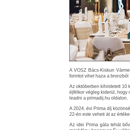
A VOSZ Bács-Kiskun Vármegyei
forintot vihet haza a bronzból
Az októberben kihirdetett 10 
éjfélkor végleg kiderül, hogy
leadni a primadij.hu oldalon.
A 2024. évi Prima díj közöns
22-én este veheti át az értéke
Az idei Prima gála tehát bő