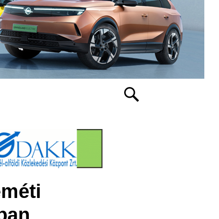
eméti
ban