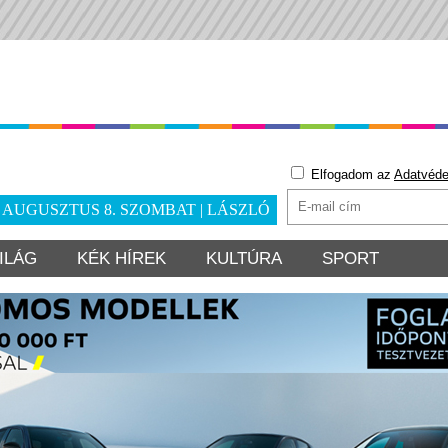
Elfogadom az
Adatvéde
. AUGUSZTUS 8. SZOMBAT | LÁSZLÓ
ILÁG
KÉK HÍREK
KULTÚRA
SPORT