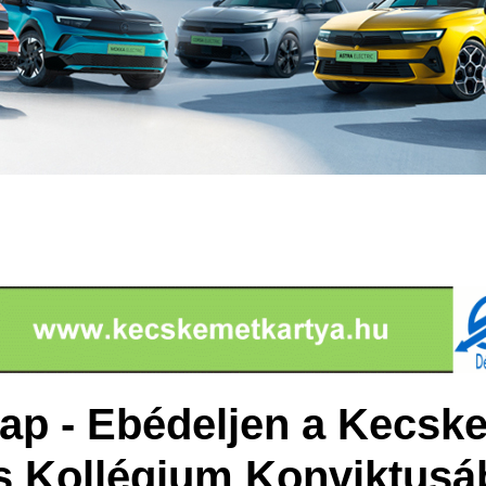
étlap - Ebédeljen a Kecsk
s Kollégium Konviktusá