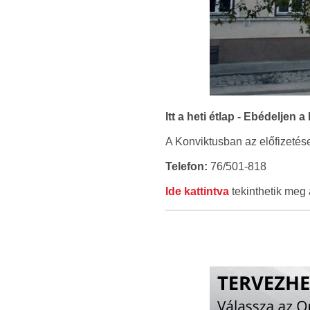
Itt a heti étlap - Ebédelje
A Konviktusban az előfizetése
Telefon:
76/501-818
Ide kattintva
tekinthetik meg 