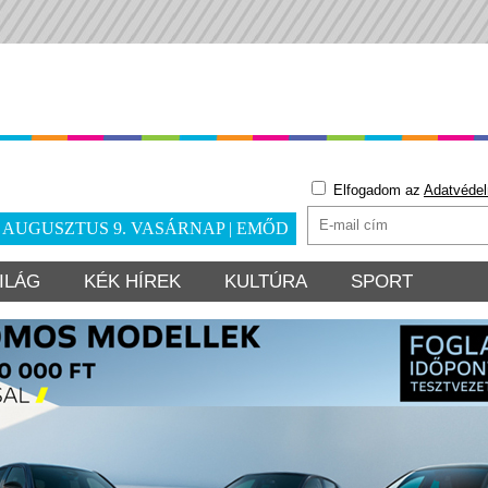
Elfogadom az
Adatvédel
. AUGUSZTUS 9. VASÁRNAP | EMŐD
ILÁG
KÉK HÍREK
KULTÚRA
SPORT