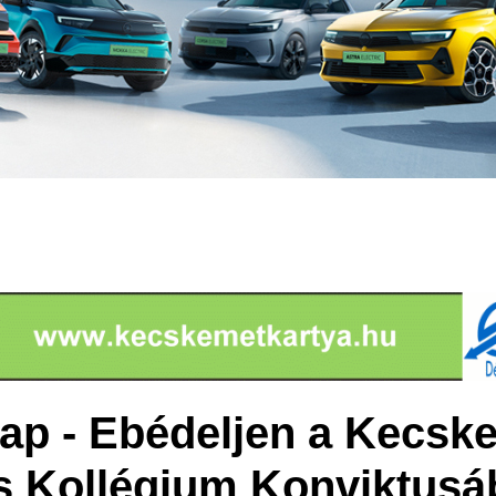
étlap - Ebédeljen a Kecsk
s Kollégium Konviktusá