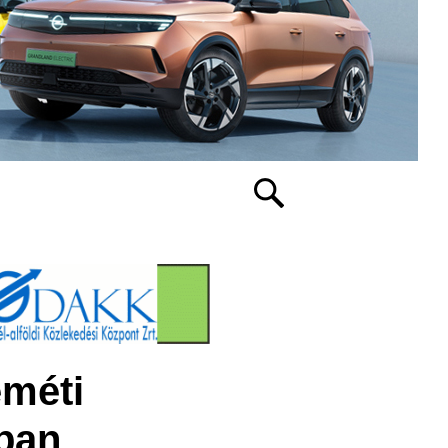
eméti
ban