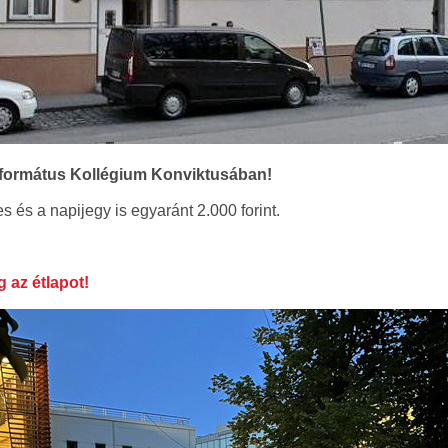
formátus Kollégium Konviktusában!
s és a napijegy is egyaránt 2.000 forint.
g az étlapot!