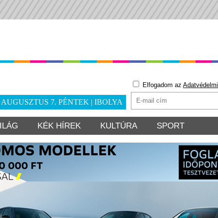
Elfogadom az
Adatvédelmi
. AUGUSZTUS 7. PÉNTEK | IBOLYA
ILÁG
KÉK HÍREK
KULTÚRA
SPORT