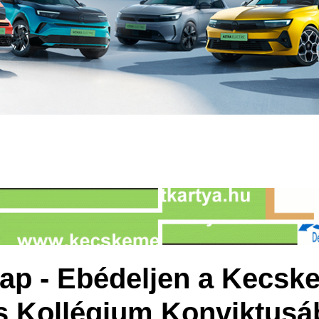
étlap - Ebédeljen a Kecsk
s Kollégium Konviktusá