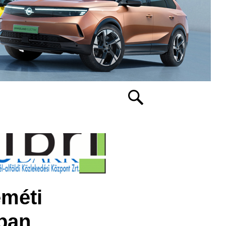
eméti
ban