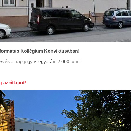
formátus Kollégium Konviktusában!
s és a napijegy is egyaránt 2.000 forint.
g az étlapot!