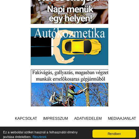
KAPCSOLAT
IMPRESSZUM
ADATVÉDELEM
MÉDIAAJÁNLAT
Ez a weboldal sütiket használ a felhasználói élmény
Rendben
javítása érdekében.
Részletek
Készítette:
Raster Studio