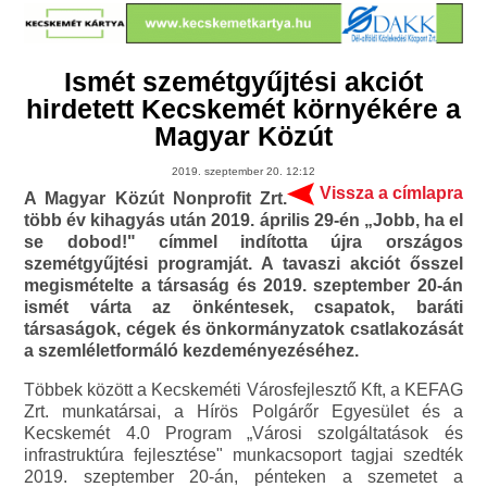
Ismét szemétgyűjtési akciót
hirdetett Kecskemét környékére a
Magyar Közút
2019. szeptember 20. 12:12
Vissza a címlapra
A Magyar Közút Nonprofit Zrt.
több év kihagyás után 2019. április 29-én „Jobb, ha el
se dobod!" címmel indította újra országos
szemétgyűjtési programját. A tavaszi akciót ősszel
megismételte a társaság és 2019. szeptember 20-án
ismét várta az önkéntesek, csapatok, baráti
társaságok, cégek és önkormányzatok csatlakozását
a szemléletformáló kezdeményezéséhez.
Többek között a Kecskeméti Városfejlesztő Kft, a KEFAG
Zrt. munkatársai, a Hírös Polgárőr Egyesület és a
Kecskemét 4.0 Program „Városi szolgáltatások és
infrastruktúra fejlesztése" munkacsoport tagjai szedték
2019. szeptember 20-án, pénteken a szemetet a