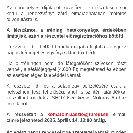
Az ünnepélyes díjátadót követően, természetesen sor
kerül a rendezvényt záró elmaradhatatlan motoros
felvonulásra is.
A létszámot, a tréning hatékonysága érdekében
limitájlák, ezért a részvétel előregisztrációhoz kötött!
Részvételi díj: 9.500 Ft, mely magába foglalja az egész
napos tréninget és egy ínycsiklandó ebédet.
Ha a tréningen nem, de látogatóként szívesen részt
vennél, a sétálójeggyel (4.000 Ft) megteheted és ebben
az esetben téged is ebéddel várnak.
A részvételi díj és a sétálójegy befizetésére csak a
helyszínen lesz lehetőség, ahol is szintén ajándékkal
készültünk nektek a SHOX Kecskemét Motoros Áruház
jóvoltából.
A részvételt a
komaromi.laszlo@furedi.eu
e-mail
címre jelezheted 2025. április 14. 12:00 óráig
.
Az egész napos rendezvényre szeretettel várnak minden