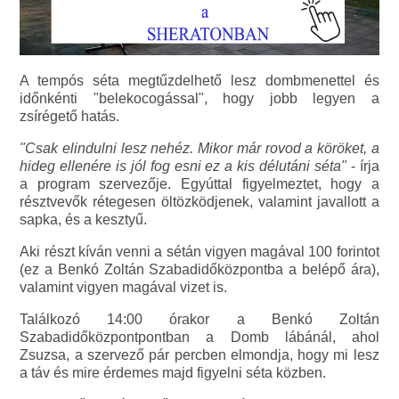
A tempós séta megtűzdelhető lesz dombmenettel és
időnkénti "belekocogással", hogy jobb legyen a
zsírégető hatás.
"Csak elindulni lesz nehéz. Mikor már rovod a köröket, a
hideg ellenére is jól fog esni ez a kis délutáni séta"
- írja
a program szervezője. Egyúttal figyelmeztet, hogy a
résztvevők rétegesen öltözködjenek, valamint javallott a
sapka, és a kesztyű.
Aki részt kíván venni a sétán vigyen magával 100 forintot
(ez a Benkó Zoltán Szabadidőközpontba a belépő ára),
valamint vigyen magával vizet is.
Találkozó 14:00 órakor a Benkó Zoltán
Szabadidőközpontpontban a Domb lábánál, ahol
Zsuzsa, a szervező pár percben elmondja, hogy mi lesz
a táv és mire érdemes majd figyelni séta közben.