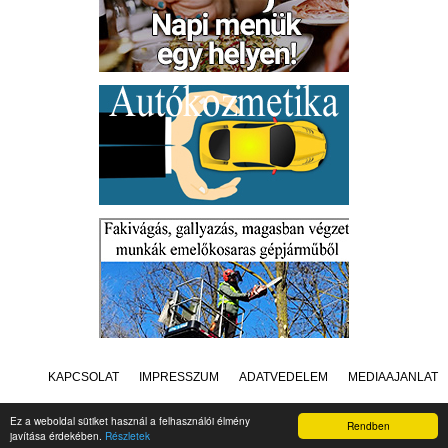
KAPCSOLAT
IMPRESSZUM
ADATVÉDELEM
MÉDIAAJÁNLAT
Ez a weboldal sütiket használ a felhasználói élmény
Rendben
javítása érdekében.
Részletek
Készítette:
Raster Studio