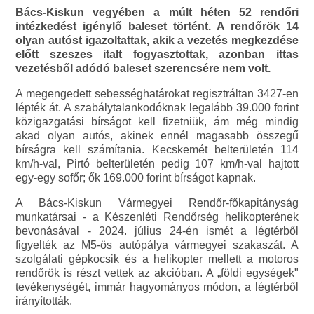
Bács-Kiskun vegyében a múlt héten 52 rendőri
intézkedést igénylő baleset történt. A rendőrök 14
olyan autóst igazoltattak, akik a vezetés megkezdése
előtt szeszes italt fogyasztottak, azonban ittas
vezetésből adódó baleset szerencsére nem volt.
A megengedett sebességhatárokat regisztráltan 3427-en
lépték át. A szabálytalankodóknak legalább 39.000 forint
közigazgatási bírságot kell fizetniük, ám még mindig
akad olyan autós, akinek ennél magasabb összegű
bírságra kell számítania. Kecskemét belterületén 114
km/h-val, Pirtó belterületén pedig 107 km/h-val hajtott
egy-egy sofőr; ők 169.000 forint bírságot kapnak.
A Bács-Kiskun Vármegyei Rendőr-főkapitányság
munkatársai - a Készenléti Rendőrség helikopterének
bevonásával - 2024. július 24-én ismét a légtérből
figyelték az M5-ös autópálya vármegyei szakaszát. A
szolgálati gépkocsik és a helikopter mellett a motoros
rendőrök is részt vettek az akcióban. A „földi egységek"
tevékenységét, immár hagyományos módon, a légtérből
irányították.