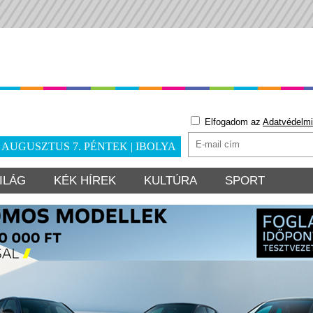
Elfogadom az
Adatvédelmi
. AUGUSZTUS 7. PÉNTEK | IBOLYA
ILÁG
KÉK HÍREK
KULTÚRA
SPORT