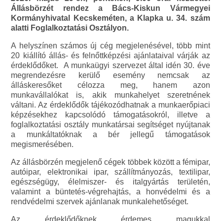
Állásbörzét rendez a Bács-Kiskun Vármegyei
Kormányhivatal Kecskeméten, a Klapka u. 34. szám
alatti Foglalkoztatási Osztályon.
A helyszínen számos új cég megjelenésével, több mint
20 kiállító állás- és felnőttképzési ajánlataival várják az
érdeklődőket. A munkaügyi szervezet által idén 30. éve
megrendezésre kerülő esemény nemcsak az
álláskeresőket célozza meg, hanem azon
munkavállalókat is, akik munkahelyet szeretnének
váltani. Az érdeklődők tájékozódhatnak a munkaerőpiaci
képzésekhez kapcsolódó támogatásokról, illetve a
foglalkoztatási osztály munkatársai segítséget nyújtanak
a munkáltatóknak a bér jellegű támogatások
megismerésében.
Az állásbörzén megjelenő cégek többek között a fémipar,
autóipar, elektronikai ipar, szállítmányozás, textilipar,
egészségügy, élelmiszer- és italgyártás területén,
valamint a büntetés-végrehajtás, a honvédelmi és a
rendvédelmi szervek ajánlanak munkalehetőséget.
Az érdeklődőknek érdemes magukkal