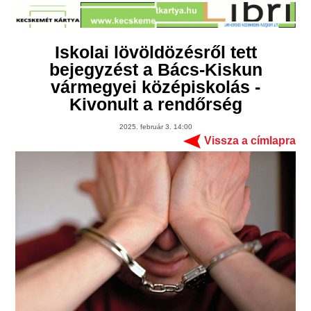
Iskolai lövöldözésről tett
bejegyzést a Bács-Kiskun
vármegyei középiskolás -
Kivonult a rendőrség
2025. február 3. 14:00
Vissza a címlapra