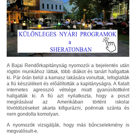
A Bajai Rendőrkapitányság nyomozói a bejelentés után
rögtön munkához láttak, több diákot és tanárt hallgattak
ki. Pár órán belül a kamasz lakására vonultak, lefoglalták
a fiú készülékeit és előállították a kapitányságra. A fiatalt
internetes agresszió vétsége miatt gyanúsítottként
hallgatták ki. A fiú azt nyilatkozta, hogy a poszt
megírásával az Amerikában történt iskolai
lövöldözéseket akarta kifigurázni, poénnak szánta és
nem gondolta komolyan.
A nyomozók vizsgálják, hogy más bűncselekmény is
megvalósult-e.