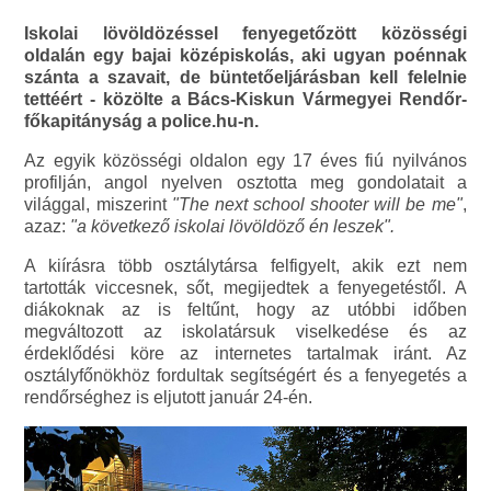
Iskolai lövöldözéssel fenyegetőzött közösségi
oldalán egy bajai középiskolás, aki ugyan poénnak
szánta a szavait, de büntetőeljárásban kell felelnie
tettéért - közölte a Bács-Kiskun Vármegyei Rendőr-
főkapitányság a police.hu-n.
Az egyik közösségi oldalon egy 17 éves fiú nyilvános
profilján, angol nyelven osztotta meg gondolatait a
világgal, miszerint
"The next school shooter will be me"
,
azaz:
"a következő iskolai lövöldöző én leszek".
A kiírásra több osztálytársa felfigyelt, akik ezt nem
tartották viccesnek, sőt, megijedtek a fenyegetéstől. A
diákoknak az is feltűnt, hogy az utóbbi időben
megváltozott az iskolatársuk viselkedése és az
érdeklődési köre az internetes tartalmak iránt. Az
osztályfőnökhöz fordultak segítségért és a fenyegetés a
rendőrséghez is eljutott január 24-én.