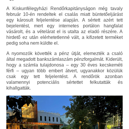
A Kiskunfélegyházi Rendőrkapitányságon még tavaly
február 10-én rendeltek el csalás miatt büntetőeljárást
egy károsult feljelentése alapján. A sértett azért tett
bejelentést, mert egy internetes portálon hangfalat
vásárolt, és a vételárat el is utalta az eladó részére. A
hirdető ez után elérhetetlenné vált, a kifizetett terméket
pedig soha nem küldte el.
A nyomozók követték a pénz útját, elemezték a csaló
által megadott bankszámlaszám pénzforgalmát. Kiderült,
hogy a számla tulajdonosa – egy 30 éves kecskeméti
férfi – ugyan több embert átvert, ugyanakkor közülük
csak egy tett feljelentést. A rendőrök azonban
valamennyi potenciális sértettet felkutatták és
kihallgatták.