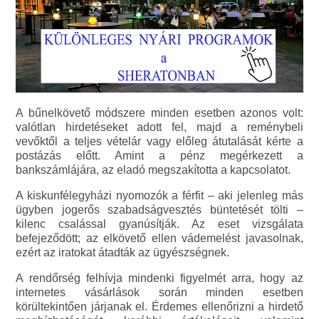
A bűnelkövető módszere minden esetben azonos volt:
valótlan hirdetéseket adott fel, majd a reménybeli
vevőktől a teljes vételár vagy előleg átutalását kérte a
postázás előtt. Amint a pénz megérkezett a
bankszámlájára, az eladó megszakította a kapcsolatot.
A kiskunfélegyházi nyomozók a férfit – aki jelenleg más
ügyben jogerős szabadságvesztés büntetését tölti –
kilenc csalással gyanúsítják. Az eset vizsgálata
befejeződött; az elkövető ellen vádemelést javasolnak,
ezért az iratokat átadták az ügyészségnek.
A rendőrség felhívja mindenki figyelmét arra, hogy az
internetes vásárlások során minden esetben
körültekintően járjanak el. Érdemes ellenőrizni a hirdető