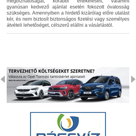
megbízhatóságát, korábbi értékeléseit, valamint
gyanúsan kedvező ajánlat esetén fokozott óvatosság
szükséges. Amennyiben a hirdető kizárólag előre utalást
kér, és nem biztosít biztonságos fizetési vagy személyes
átvételi lehetőséget, célszerű elállni a vásárlástól.