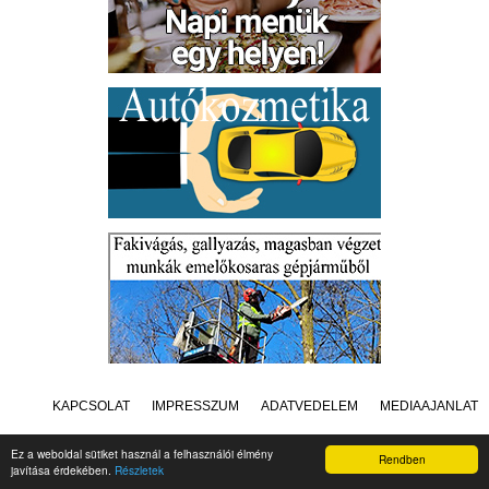
KAPCSOLAT
IMPRESSZUM
ADATVÉDELEM
MÉDIAAJÁNLAT
Ez a weboldal sütiket használ a felhasználói élmény
Rendben
javítása érdekében.
Részletek
Készítette:
Raster Studio