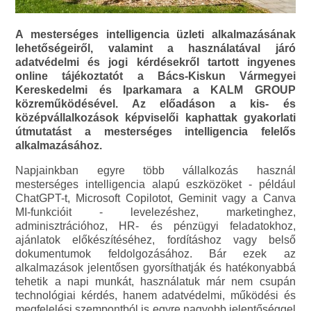
A mesterséges intelligencia üzleti alkalmazásának
lehetőségeiről, valamint a használatával járó
adatvédelmi és jogi kérdésekről tartott ingyenes
online tájékoztatót a Bács-Kiskun Vármegyei
Kereskedelmi és Iparkamara a KALM GROUP
közreműködésével. Az előadáson a kis- és
középvállalkozások képviselői kaphattak gyakorlati
útmutatást a mesterséges intelligencia felelős
alkalmazásához.
Napjainkban egyre több vállalkozás használ
mesterséges intelligencia alapú eszközöket - például
ChatGPT-t, Microsoft Copilotot, Geminit vagy a Canva
MI-funkcióit - levelezéshez, marketinghez,
adminisztrációhoz, HR- és pénzügyi feladatokhoz,
ajánlatok előkészítéséhez, fordításhoz vagy belső
dokumentumok feldolgozásához. Bár ezek az
alkalmazások jelentősen gyorsíthatják és hatékonyabbá
tehetik a napi munkát, használatuk már nem csupán
technológiai kérdés, hanem adatvédelmi, működési és
megfelelési szempontból is egyre nagyobb jelentőséggel