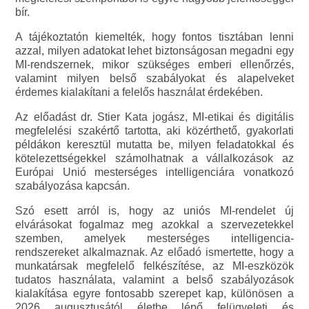
bír.
A tájékoztatón kiemelték, hogy fontos tisztában lenni
azzal, milyen adatokat lehet biztonságosan megadni egy
MI-rendszernek, mikor szükséges emberi ellenőrzés,
valamint milyen belső szabályokat és alapelveket
érdemes kialakítani a felelős használat érdekében.
Az előadást dr. Stier Kata jogász, MI-etikai és digitális
megfelelési szakértő tartotta, aki közérthető, gyakorlati
példákon keresztül mutatta be, milyen feladatokkal és
kötelezettségekkel számolhatnak a vállalkozások az
Európai Unió mesterséges intelligenciára vonatkozó
szabályozása kapcsán.
Szó esett arról is, hogy az uniós MI-rendelet új
elvárásokat fogalmaz meg azokkal a szervezetekkel
szemben, amelyek mesterséges intelligencia-
rendszereket alkalmaznak. Az előadó ismertette, hogy a
munkatársak megfelelő felkészítése, az MI-eszközök
tudatos használata, valamint a belső szabályozások
kialakítása egyre fontosabb szerepet kap, különösen a
2026 augusztusától életbe lépő felügyeleti és