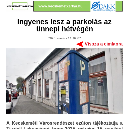
Ingyenes lesz a parkolás az
ünnepi hétvégén
2025. március 14. 09:07
Vissza a címlapra
A Kecskeméti Városrendészet ezúton tájékoztatja a
Tisztelt Lakosságot, hogy 2025. március 15. napjától