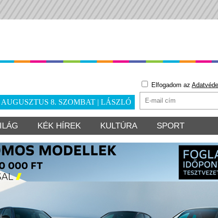
Elfogadom az
Adatvéde
. AUGUSZTUS 8. SZOMBAT | LÁSZLÓ
ILÁG
KÉK HÍREK
KULTÚRA
SPORT