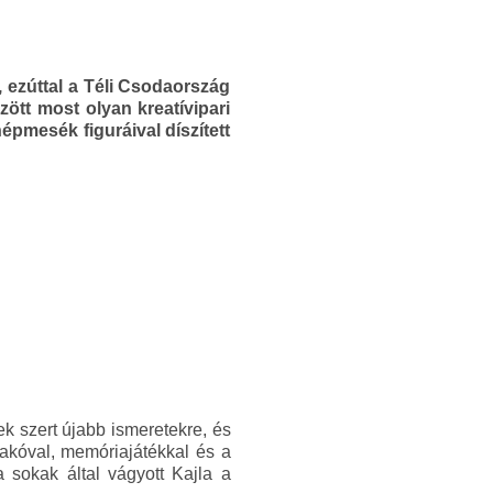
 ezúttal a Téli Csodaország
ött most olyan kreatívipari
pmesék figuráival díszített
ek szert újabb ismeretekre, és
rakóval, memóriajátékkal és a
a sokak által vágyott Kajla a