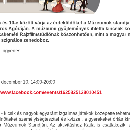
s 10-e között várja az érdeklődőket a Múzeumok standja,
ös Agóráján. A múzeumi gyűjtemények ihlette kincsek köz
keméti Rajzfilmstúdiónak köszönhetően, mint a magyar né
 szignálos zenedoboz.
 ingyenes.
 december 10. 14:00-20:00
//www.facebook.com/events/1625825128010451
e - kicsik és nagyok egyaránt izgalmas játékok közepette tehetn
lnőtteket személyiségteszttel és kvízzel, a gyerekeket óriás ki
a Múzeumok Standján. Az aktivitáshoz Kajla is csatlakozik, 