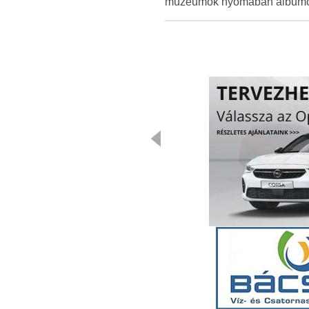
múzeumok nyomában albumot i