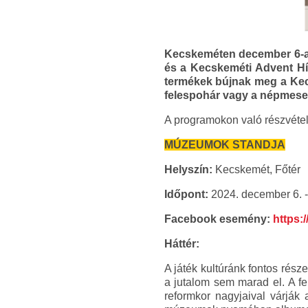
Kecskeméten december 6-a é
és a Kecskeméti Advent Hír
termékek bújnak meg a Kecs
felespohár vagy a népmese
A programokon való részvétel
MÚZEUMOK STANDJA
Helyszín:
Kecskemét, Főtér
Időpont:
2024. december 6. -
Facebook esemény:
https:
Háttér:
A játék kultúránk fontos rész
a jutalom sem marad el. A fe
reformkor nagyjaival várják 