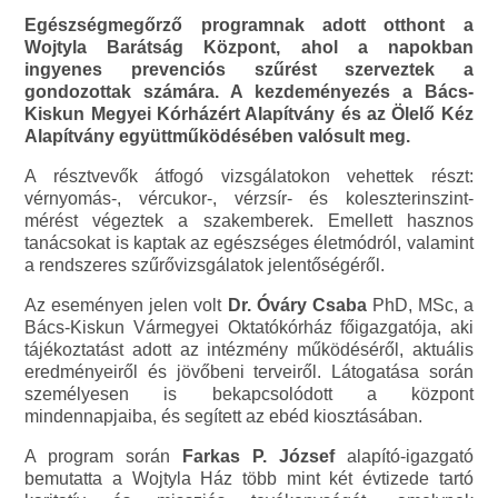
Egészségmegőrző programnak adott otthont a
Wojtyla Barátság Központ, ahol a napokban
ingyenes prevenciós szűrést szerveztek a
gondozottak számára. A kezdeményezés a Bács-
Kiskun Megyei Kórházért Alapítvány és az Ölelő Kéz
Alapítvány együttműködésében valósult meg.
A résztvevők átfogó vizsgálatokon vehettek részt:
vérnyomás-, vércukor-, vérzsír- és koleszterinszint-
mérést végeztek a szakemberek. Emellett hasznos
tanácsokat is kaptak az egészséges életmódról, valamint
a rendszeres szűrővizsgálatok jelentőségéről.
Az eseményen jelen volt
Dr. Óváry Csaba
PhD, MSc, a
Bács-Kiskun Vármegyei Oktatókórház főigazgatója, aki
tájékoztatást adott az intézmény működéséről, aktuális
eredményeiről és jövőbeni terveiről. Látogatása során
személyesen is bekapcsolódott a központ
mindennapjaiba, és segített az ebéd kiosztásában.
A program során
Farkas P. József
alapító-igazgató
bemutatta a Wojtyla Ház több mint két évtizede tartó