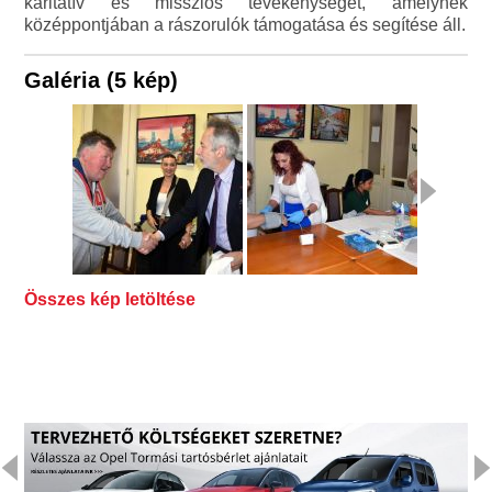
karitatív és missziós tevékenységét, amelynek
középpontjában a rászorulók támogatása és segítése áll.
Galéria (5 kép)
Összes kép letöltése