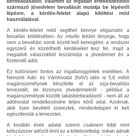
bérbeadásából, valamint az ingatlan értékesítéséből
származó jövedelem bevallását mutatja be lépésről
lépésre, a kérdés-felelet alapú kitöltési mód
használatával.
A kérdés-felelet mód segíthet könnye eligazodni a
bevallás kitöltésében. Az intuitív felület lényege, hogy
nem a bevallási sorok között kell keresgélni: a rendszer
egyszerű és közérthető kérdéseket tesz fel, majd a
megadott válaszokból kiszámolja a jövedelmet és a
fizetendő adót.
Ez különösen fontos az ingatlanügyletek esetében. A
Nemzeti Adó- és Vámhivatal (NAV) idén is 5,6 millió
magánszemélynek készítette el az szja-bevallási
tervezetét, de bizonyos jövedelmekről - például a
magánszemélyek közötti lakásbérbeadásról - nem áll az
adóhivatal rendelkezésére teljes körű adat. Azoknak,
akik ilyen bevételt szereztek, mindenképpen ki kell
egészíteniük a tervezetet.
A korábbi évek adatai szerint csaknem több mint
kétszázezer adózót érint ez a kötelezettség: sokan adnak