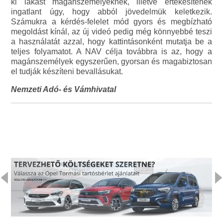
ki lakást magánszemélyeknek, illetve értékesítenek
ingatlant úgy, hogy abból jövedelmük keletkezik.
Számukra a kérdés-felelet mód gyors és megbízható
megoldást kínál, az új videó pedig még könnyebbé teszi
a használatát azzal, hogy kattintásonként mutatja be a
teljes folyamatot. A NAV célja továbbra is az, hogy a
magánszemélyek egyszerűen, gyorsan és magabiztosan
el tudják készíteni bevallásukat.
Nemzeti Adó- és Vámhivatal