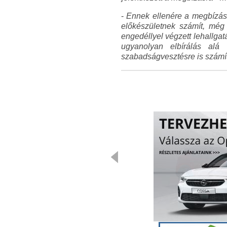
-
Ennek ellenére a megbízás 
előkészületnek számít, még 
engedéllyel végzett lehallgat
ugyanolyan elbírálás alá 
szabadságvesztésre is számít