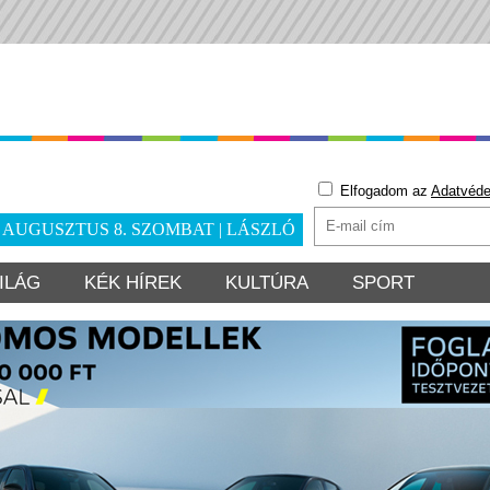
Elfogadom az
Adatvéde
. AUGUSZTUS 8. SZOMBAT | LÁSZLÓ
ILÁG
KÉK HÍREK
KULTÚRA
SPORT