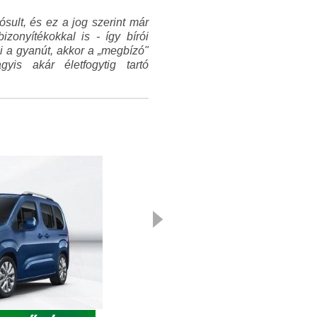
sult, és ez a jog szerint már
zonyítékokkal is - így bírói
ni a gyanút, akkor a „megbízó"
yis akár életfogytig tartó