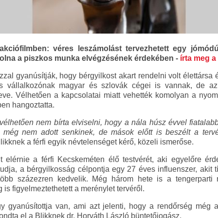
kciófilmben: véres leszámolást tervezhetett egy jómódú
 volna a piszkos munka elvégzésének érdekében -
írta meg a 
zzal gyanúsítják, hogy bérgyilkost akart rendelni volt élettársa 
ős vállalkozónak magyar és szlovák cégei is vannak, de az
eve. Vélhetően a kapcsolatai miatt vehették komolyan a nyo
en hangoztatta.
vélhetően nem bírta elviselni, hogy a nála húsz évvel fiatalab
 még nem adott senkinek, de mások előtt is beszélt a tervér
ikknek a férfi egyik névtelenséget kérő, közeli ismerőse.
lt elérnie a férfi Kecskeméten élő testvérét, aki egyelőre 
 tudja, a bérgyilkosság célpontja egy 27 éves influenszer, akit
 több százezren kedvelik. Még három hete is a tengerparti ny
 is figyelmeztethetett a merénylet tervéről.
gyanúsítottja van, ami azt jelenti, hogy a rendőrség még aze
ondta el a Blikknek dr. Horváth László büntetőjogász.