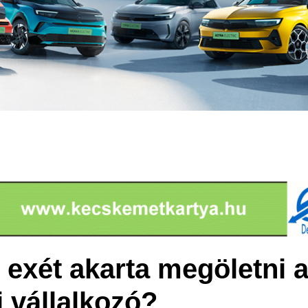
 exét akarta megöletni 
 vállalkozó?