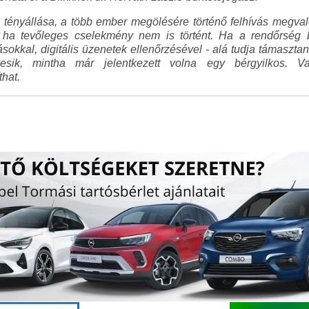
tényállása, a több ember megölésére történő felhívás megvaló
ha tevőleges cselekmény nem is történt. Ha a rendőrség bi
ásokkal, digitális üzenetek ellenőrzésével - alá tudja támaszta
esik, mintha már jelentkezett volna egy bérgyilkos. Vag
hat.