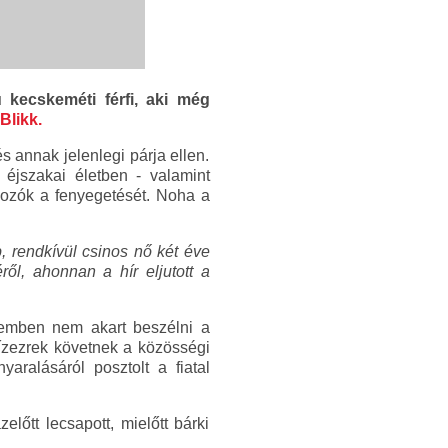
 kecskeméti férfi, aki még
Blikk.
és annak jelenlegi párja ellen.
 éjszakai életben - valamint
mozók a fenyegetését. Noha a
b, rendkívül csinos nő két éve
ől, ahonnan a hír eljutott a
érdemben nem akart beszélni a
 tízezrek követnek a közösségi
aralásáról posztolt a fiatal
lőtt lecsapott, mielőtt bárki