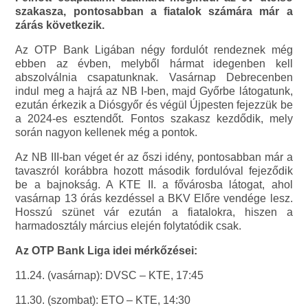
szakasza, pontosabban a fiatalok számára már a
zárás következik.
Az OTP Bank Ligában négy fordulót rendeznek még
ebben az évben, melyből hármat idegenben kell
abszolválnia csapatunknak. Vasárnap Debrecenben
indul meg a hajrá az NB I-ben, majd Győrbe látogatunk,
ezután érkezik a Diósgyőr és végül Újpesten fejezzük be
a 2024-es esztendőt. Fontos szakasz kezdődik, mely
során nagyon kellenek még a pontok.
Az NB III-ban véget ér az őszi idény, pontosabban már a
tavaszról korábbra hozott második fordulóval fejeződik
be a bajnokság. A KTE II. a fővárosba látogat, ahol
vasárnap 13 órás kezdéssel a BKV Előre vendége lesz.
Hosszú szünet vár ezután a fiatalokra, hiszen a
harmadosztály március elején folytatódik csak.
Az OTP Bank Liga idei mérkőzései:
11.24. (vasárnap): DVSC – KTE, 17:45
11.30. (szombat): ETO – KTE, 14:30