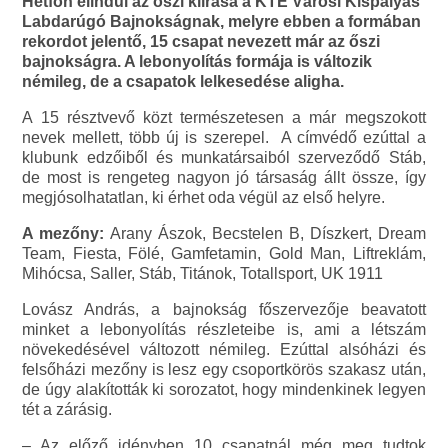
Hétfőn elindul az őszi kiírása a KTE Városi Kispályás
Labdarúgó Bajnokságnak, melyre ebben a formában
rekordot jelentő, 15 csapat nevezett már az őszi
bajnokságra. A lebonyolítás formája is változik
némileg, de a csapatok lelkesedése aligha.
A 15 résztvevő közt természetesen a már megszokott
nevek mellett, több új is szerepel. A címvédő ezúttal a
klubunk edzőiből és munkatársaiból szerveződő Stáb,
de most is rengeteg nagyon jó társaság állt össze, így
megjósolhatatlan, ki érhet oda végül az első helyre.
A mezőny:
Arany Ászok, Becstelen B, Díszkert, Dream
Team, Fiesta, Fölé, Gamfetamin, Gold Man, Liftreklám,
Mihócsa, Saller, Stáb, Titánok, Totallsport, UK 1911
Lovász András, a bajnokság főszervezője beavatott
minket a lebonyolítás részleteibe is, ami a létszám
növekedésével változott némileg. Ezúttal alsóházi és
felsőházi mezőny is lesz egy csoportkörös szakasz után,
de úgy alakították ki sorozatot, hogy mindenkinek legyen
tét a zárásig.
– Az előző idényben 10 csapatnál még meg tudtok