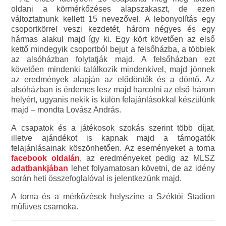
oldani a körmérkőzéses alapszakaszt, de ezen
változtatnunk kellett 15 nevezővel. A lebonyolítás egy
csoportkörrel veszi kezdetét, három négyes és egy
hármas alakul majd így ki. Egy kört követően az első
kettő mindegyik csoportból bejut a felsőházba, a többiek
az alsóházban folytatják majd. A felsőházban ezt
követően mindenki találkozik mindenkivel, majd jönnek
az eredmények alapján az elődöntők és a döntő. Az
alsóházban is érdemes lesz majd harcolni az első három
helyért, ugyanis nekik is külön felajánlásokkal készülünk
majd – mondta Lovász András.
A csapatok és a játékosok szokás szerint több díjat,
illetve ajándékot is kapnak majd a támogatók
felajánlásainak köszönhetően. Az eseményeket a torna
facebook oldalán
, az eredményeket pedig az MLSZ
adatbankjában
lehet folyamatosan követni, de az idény
során heti összefoglalóval is jelentkezünk majd.
A torna és a mérkőzések helyszíne a Széktói Stadion
műfüves csarnoka.