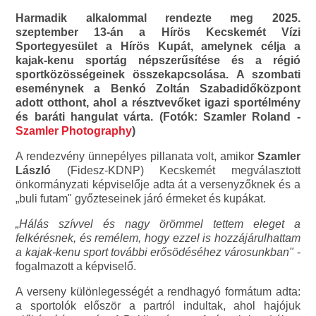
Harmadik alkalommal rendezte meg 2025.
szeptember 13-án a Hírös Kecskemét Vízi
Sportegyesület a Hírös Kupát, amelynek célja a
kajak-kenu sportág népszerűsítése és a régió
sportközösségeinek összekapcsolása. A szombati
eseménynek a Benkó Zoltán Szabadidőközpont
adott otthont, ahol a résztvevőket igazi sportélmény
és baráti hangulat várta. (Fotók: Szamler Roland -
Szamler Photography
)
A rendezvény ünnepélyes pillanata volt, amikor
Szamler
László
(Fidesz-KDNP) Kecskemét megválasztott
önkormányzati képviselője adta át a versenyzőknek és a
„buli futam" győzteseinek járó érmeket és kupákat.
„Hálás szívvel és nagy örömmel tettem eleget a
felkérésnek, és remélem, hogy ezzel is hozzájárulhattam
a kajak-kenu sport további erősödéséhez városunkban"
-
fogalmazott a képviselő.
A verseny különlegességét a rendhagyó formátum adta:
a sportolók először a partról indultak, ahol hajójuk