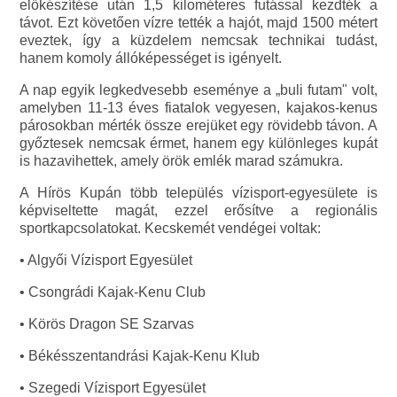
előkészítése után 1,5 kilométeres futással kezdték a
távot. Ezt követően vízre tették a hajót, majd 1500 métert
eveztek, így a küzdelem nemcsak technikai tudást,
hanem komoly állóképességet is igényelt.
A nap egyik legkedvesebb eseménye a „buli futam" volt,
amelyben 11-13 éves fiatalok vegyesen, kajakos-kenus
párosokban mérték össze erejüket egy rövidebb távon. A
győztesek nemcsak érmet, hanem egy különleges kupát
is hazavihettek, amely örök emlék marad számukra.
A Hírös Kupán több település vízisport-egyesülete is
képviseltette magát, ezzel erősítve a regionális
sportkapcsolatokat. Kecskemét vendégei voltak:
• Algyői Vízisport Egyesület
• Csongrádi Kajak-Kenu Club
• Körös Dragon SE Szarvas
• Békésszentandrási Kajak-Kenu Klub
• Szegedi Vízisport Egyesület