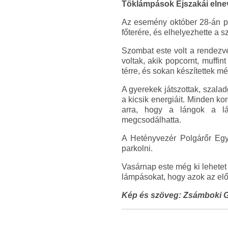
Töklámpások Éjszakái elne
Az esemény október 28-án pén
főterére, és elhelyezhette a s
Szombat este volt a rendezvén
voltak, akik popcornt, muffi
térre, és sokan készítettek mé
A gyerekek játszottak, szalad
a kicsik energiáit. Minden k
arra, hogy a lángok a lá
megcsodálhatta.
A Hetényvezér Polgárőr Egy
parkolni.
Vasárnap este még ki lehetet
lámpásokat, hogy azok az előt
Kép és szöveg: Zsámboki 