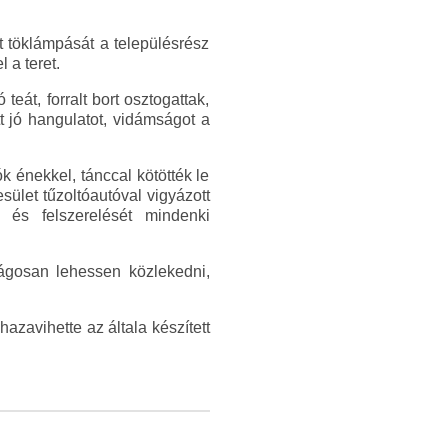
t töklámpását a településrész
 a teret.
eát, forralt bort osztogattak,
t jó hangulatot, vidámságot a
k énekkel, tánccal kötötték le
ület tűzoltóautóval vigyázott
és felszerelését mindenki
ágosan lehessen közlekedni,
zavihette az általa készített