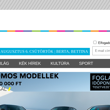
Elfogad
. AUGUSZTUS 6. CSÜTÖRTÖK | BERTA, BETTINA
ILÁG
KÉK HÍREK
KULTÚRA
SPORT