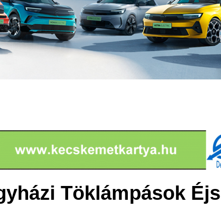
egyházi Töklámpások Éjs