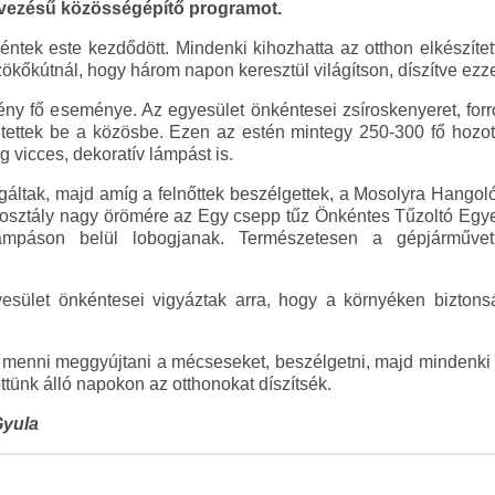
vezésű közösségépítő programot.
tek este kezdődött. Mindenki kihozhatta az otthon elkészítet
zökőkútnál, hogy három napon keresztül világítson, díszítve ezzel
y fő eseménye. Az egyesület önkéntesei zsíroskenyeret, forró t
nt tettek be a közösbe. Ezen az estén mintegy 250-300 fő hozot
g vicces, dekoratív lámpást is.
gáltak, majd amíg a felnőttek beszélgettek, a Mosolyra Hangoló
orosztály nagy örömére az Egy csepp tűz Önkéntes Tűzoltó Egyes
mpáson belül lobogjanak. Természetesen a gépjárművet 
esület önkéntesei vigyáztak arra, hogy a környéken biztons
 menni meggyújtani a mécseseket, beszélgetni, majd mindenki ha
tünk álló napokon az otthonokat díszítsék.
Gyula