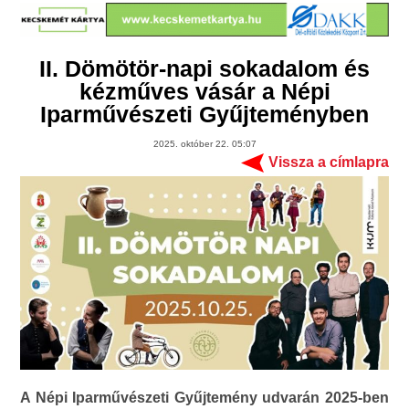
II. Dömötör-napi sokadalom és
kézműves vásár a Népi
Iparművészeti Gyűjteményben
2025. október 22. 05:07
Vissza a címlapra
A Népi Iparművészeti Gyűjtemény udvarán 2025-ben