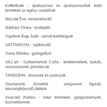
KofferButik - újrahasznos és újrahasznosított textil
termékek az egész családnak
Maczák Éva -nemezkészítő
Nádházi Tímea - textiljáték
Sajdikné Bagi Judit - varrott textiltárgyak
SAJTANGYAL - sajtkészítő
Samu Mónika - gyöngyfűző
SILL'art - Szilberhornné Csilla - textiltermékek, táskák,
nesszeszerek, pénztárcák
TANDORIN - dresszek és szoknyák
Vaszlavszki Józsefné - amigurumi figurák,
készségfejlesztő játékok
Viraczkó Andrea - natúr termékek, gyógynövények,
kozmetikumok.