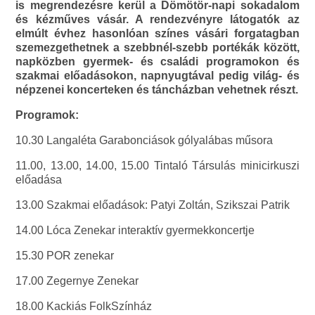
is megrendezésre kerül a Dömötör-napi sokadalom
és kézműves vásár. A rendezvényre látogatók az
elmúlt évhez hasonlóan színes vásári forgatagban
szemezgethetnek a szebbnél-szebb portékák között,
napközben gyermek- és családi programokon és
szakmai előadásokon, napnyugtával pedig világ- és
népzenei koncerteken és táncházban vehetnek részt.
Programok:
10.30 Langaléta Garabonciások gólyalábas műsora
11.00, 13.00, 14.00, 15.00 Tintaló Társulás minicirkuszi
előadása
13.00 Szakmai előadások: Patyi Zoltán, Szikszai Patrik
14.00 Lóca Zenekar interaktív gyermekkoncertje
15.30 POR zenekar
17.00 Zegernye Zenekar
18.00 Kackiás FolkSzínház