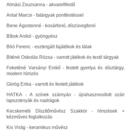
Almási Zsuzsanna - akvarellfestő
Antal Marcsi - fatárgyak pontfestéssel
Bene Ágostonné - kosárfonó, díszüvegfonó
Bíbok Anikó - gyöngyész
Bíró Ferenc - esztergált fajátékok és tálak
Biténé Oskolás Rózsa - varrott játékok és textil tárgyak
Feketéné Varsányi Enikő - festett gyertya és dísztárgy,
modern hímzés
Görög Erika - varrott és festett játékok
HATKA - A színek szárnyán - újrahasznosított szári
lapszoknyák és nadrágok
Kecskeméti Díszítőművész Szakkör - hímzések +
kézműves foglalkozás
Kis Virág - keramikus művész