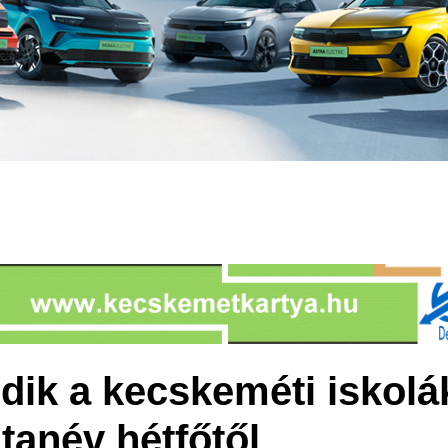
ódik a kecskeméti iskol
tanév hétfőtől