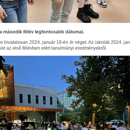
 második félév legfontosabb dátumai.
e hivatalosan 2024. január 19-én ér véget. Az iskolák 2024. januá
ket az első félévben elért tanulmányi eredményekről.