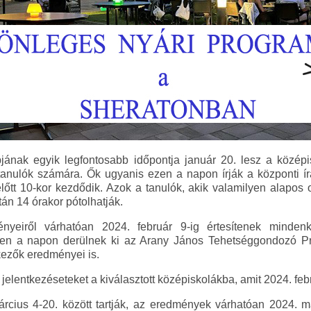
jának egyik legfontosabb időpontja január 20. lesz a közép
anulók számára. Ők ugyanis ezen a napon írják a központi írá
lőtt 10-kor kezdődik. Azok a tanulók, akik valamilyen alapos
tán 14 órakor pótolhatják.
ényeiről várhatóan 2024. február 9-ig értesítenek mindenk
zen a napon derülnek ki az Arany János Tehetséggondozó P
kezők eredményei is.
 jelentkezéseteket a kiválasztott középiskolákba, amit 2024. feb
rcius 4-20. között tartják, az eredmények várhatóan 2024. m