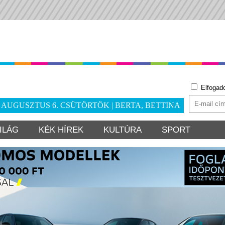
Elfogad
. AUGUSZTUS 6. CSÜTÖRTÖK | BERTA, BETTINA
ILÁG
KÉK HÍREK
KULTÚRA
SPORT