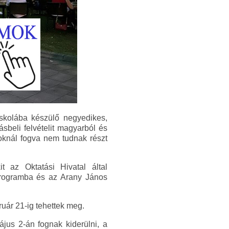
iskolába készülő negyedikes,
sbeli felvételit magyarból és
 oknál fogva nem tudnak részt
it az Oktatási Hivatal által
rogramba és az Arany János
ruár 21-ig tehettek meg.
ájus 2-án fognak kiderülni, a