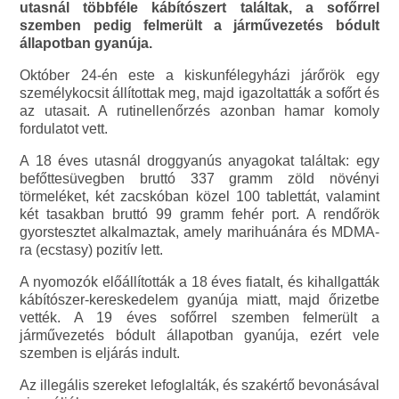
utasnál többféle kábítószert találtak, a sofőrrel
szemben pedig felmerült a járművezetés bódult
állapotban gyanúja.
Október 24-én este a kiskunfélegyházi járőrök egy
személykocsit állítottak meg, majd igazoltatták a sofőrt és
az utasait. A rutinellenőrzés azonban hamar komoly
fordulatot vett.
A 18 éves utasnál droggyanús anyagokat találtak: egy
befőttesüvegben bruttó 337 gramm zöld növényi
törmeléket, két zacskóban közel 100 tablettát, valamint
két tasakban bruttó 99 gramm fehér port. A rendőrök
gyorstesztet alkalmaztak, amely marihuánára és MDMA-
ra (ecstasy) pozitív lett.
A nyomozók előállították a 18 éves fiatalt, és kihallgatták
kábítószer-kereskedelem gyanúja miatt, majd őrizetbe
vették. A 19 éves sofőrrel szemben felmerült a
járművezetés bódult állapotban gyanúja, ezért vele
szemben is eljárás indult.
Az illegális szereket lefoglalták, és szakértő bevonásával