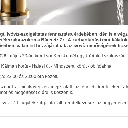
ű ivóvíz-szolgáltatás fenntartása érdekében idén is elvégz
etékszakaszokon a Bácsvíz Zrt. A karbantartási munkálatok 
ésében, valamint hozzájárulnak az ivóvíz minőségének hos
26. május 20-án kerül sor Kecskemét egyik érintett szakaszán:
Kálmán körút - Halasi út - Mindszenti körút - öblítőakna
a: 22:00 és 23:00 óra között.
 szerint a munkavégzés ideje alatt az érintett területeken 
lmét és megértését előre is köszönik.
csvíz Zrt. ügyfélszolgálata áll rendelkezésre az ingyenes