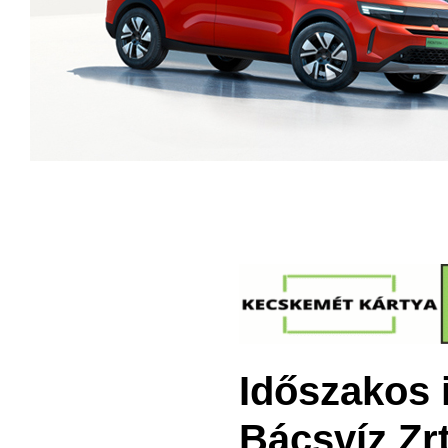
Időszakos i
Bácsvíz Zr