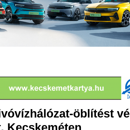
vóvízhálózat-öblítést v
t. Kecskeméten