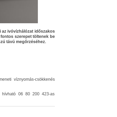
i az ivóvízhálózat időszakos
fontos szerepet töltenek be
szú távú megőrzéséhez.
átmeneti víznyomás-csökkenés
en hívható 06 80 200 423-as