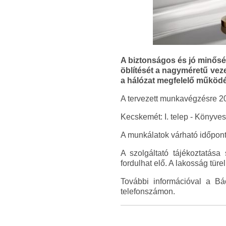
A biztonságos és jó minőség
öblítését a nagyméretű vez
a hálózat megfelelő működ
A tervezett munkavégzésre 20
Kecskemét: I. telep - Könyves 
A munkálatok várható időpontj
A szolgáltató tájékoztatása
fordulhat elő. A lakosság türe
További információval a Bá
telefonszámon.