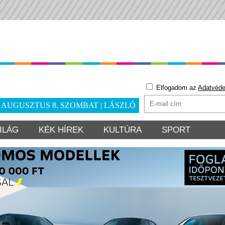
Elfogadom az
Adatvéde
. AUGUSZTUS 8. SZOMBAT | LÁSZLÓ
ILÁG
KÉK HÍREK
KULTÚRA
SPORT