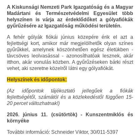
A Kiskunsági Nemzeti Park Igazgatóság és a Magyar
Madártani és Természetvédelmi Egyesület több
helyszínen is várja az érdeklődőket a gólyafiókák
gyűrűzésére az Igazgatóság működési területén.
A fehér gólyák fiókái június közepére érik el azt a
fejlettségi kort, amikor már megjelölhetők olyan színes
gyűrűkkel, amelynek köszönhetően egész életükben -
távcsöves leolvasással - azonosíthatóak lesznek, akár
itthon, akár vonulás közben. A gyűrűzéseken bárki részt
vehet, aki szeretne közelről látni egy gólyafiókát.
Helyszínek és időpontok:
(Az időpontok tájékoztató jellegűek a fiókák
fejlettségétől, számától és a közlekedéstől függően 15-
20 percet változhatnak!)
2026. június 11. (csütörtök) - Kunszentmiklós és
környéke
További információ: Schneider Viktor, 30/011-5397