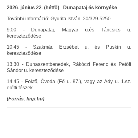
2026. június 22. (hétfő) - Dunapataj és környéke
További információ: Gyurita István, 30/329-5250
9:00 - Dunapataj, Magyar u.és Táncsics u.
kereszteződése
10:45 - Szakmár, Erzsébet u. és Puskin u.
kereszteződése
13:30 - Dunaszentbenedek, Rákóczi Ferenc és Petőfi
Sándor u. kereszteződése
14:45 - Foktő, Óvoda (Fő u. 87.), vagy az Ady u. 1.sz.
előtti fészek
(Forrás: knp.hu)