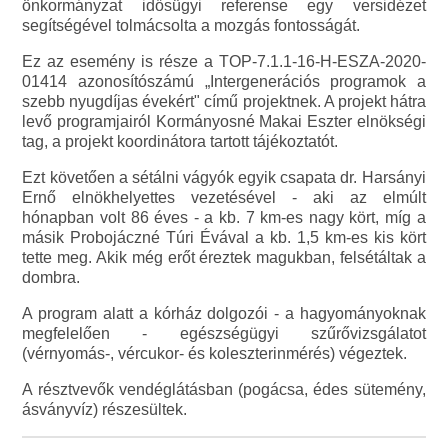
önkormányzat idősügyi referense egy versidézet
segítségével tolmácsolta a mozgás fontosságát.
Ez az esemény is része a TOP-7.1.1-16-H-ESZA-2020-
01414 azonosítószámú „Intergenerációs programok a
szebb nyugdíjas évekért" című projektnek. A projekt hátra
levő programjairól Kormányosné Makai Eszter elnökségi
tag, a projekt koordinátora tartott tájékoztatót.
Ezt követően a sétálni vágyók egyik csapata dr. Harsányi
Ernő elnökhelyettes vezetésével - aki az elmúlt
hónapban volt 86 éves - a kb. 7 km-es nagy kört, míg a
másik Probojáczné Túri Évával a kb. 1,5 km-es kis kört
tette meg. Akik még erőt éreztek magukban, felsétáltak a
dombra.
A program alatt a kórház dolgozói - a hagyományoknak
megfelelően - egészségügyi szűrővizsgálatot
(vérnyomás-, vércukor- és koleszterinmérés) végeztek.
A résztvevők vendéglátásban (pogácsa, édes sütemény,
ásványvíz) részesültek.