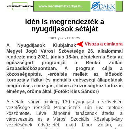
Idén is megrendezték a
nyugdíjasok sétáját
2021. június 19. 05:25
Vissza a címlapra
A Nyugdíjasok Klubjainak
Megyei Jogú Városi Szövetsége 26. alkalommal
rendezte meg 2021. június 18-án, pénteken a Séta az
egészségért programját a Benkó Zoltán
Szabadidőközpontban. A program célja a
közösségépítés, -erősítés mellett az idősödő
korosztály fizikai és mentális egészségi állapotának
megőrzése a mozgás, illetve a közösséghez tartozás
élménye, öröme által. (Fotók: Kiss Sándor)
A sétálni vágyó mintegy 130 nyugdíjast a szövetség
vezetősége részéről Probojáczné Túri Éva alelnök
köszöntötte. Lévai Jánosné tanácsnok átadta a
városvezetés és a Városi Szociális Közalapítvány
vezetésének üdvözletét, majd Libor Zoltán, az