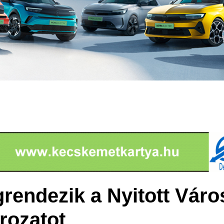
grendezik a Nyitott Vár
rozatot