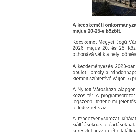
A kecskeméti önkormányzat
május 20-25-e között.
Kecskemét Megyei Jogú Váro
2026. május 20. és 25. köz
otthonává válik a helyi dönt
A kezdeményezés 2023-ban in
épület - amely a mindennapo
kiemelt színterévé váljon. A 
A Nyitott Városháza alapgo
közös tér. A programsorozat
legszebb, történelmi jelent
felfedezhetik azt.
A rendezvénysorozat kínála
kiállításoknak, előadásokna
keresztül hozzon létre találk