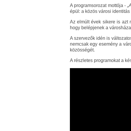
A programsorozat mottója -
„A
épül: a közös városi identitá
Az elmúlt évek sikere is azt
hogy belépjenek a városháza 
A szervezők idén is változat
nemcsak egy esemény a város
közösségét.
A részletes programokat a ké