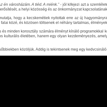
z én városházám. A tiéd. A miénk."
- jól kifejezi azt a szemlé
s erősítését, a helyi közösség és az önkormányzat kapcsolatána
 mutatja, hogy a kecskemétiek nyitottak erre az új hagyományra
falai közé, és közösen töltsenek el néhány tartalmas, élménye
os és minden korosztály számára élményt kínáló programokkal k
 kulturális életében, hanem egy olyan kezdeményezés, amely 
sőbbiekben közöljük. Addig is tekintsenek meg egy kedvcsináló 