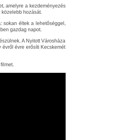
letet, amelyre a kezdeményezés
k közelebb hozását.
: sokan éltek a lehetőséggel,
kben gazdag napot.
észülnek. A Nyitott Városháza
évről évre erősíti Kecskemét
filmet.