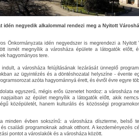
 idén negyedik alkalommal rendezi meg a Nyitott Városhá
s Önkormányzata idén negyedszer is megrendezi a Nyitott 
ött ismét megnyílik a városháza épülete a látogatók előtt,
ések hagyományos tere.
dult, a városháza felújításának lezárását ünneplő programk
kban az ügyintézés és a döntéshozatal helyszíne - évente eg
programsorozat azóta hagyománnyá érett, és évről évre egyre töb
ndolata egyszerű, mégis erős üzenetet hordoz: a városháza 
 napjaiban az épület megnyílik a látogatók előtt, akik nemcs
őségű középületét, hanem kulturális és közösségi programokon
ta minden évben sokszínű: a városháza díszterme, belső te
k és családi programoknak adnak otthont. A kezdeményezés cél
ozási pontot a városlakók és a városháza között.