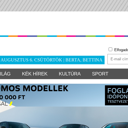
Elfogad
. AUGUSZTUS 6. CSÜTÖRTÖK | BERTA, BETTINA
ILÁG
KÉK HÍREK
KULTÚRA
SPORT