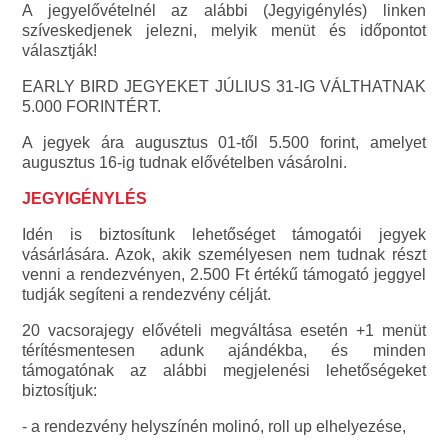
A jegyelővételnél az alábbi (Jegyigénylés) linken
szíveskedjenek jelezni, melyik menüt és időpontot
választják!
EARLY BIRD JEGYEKET JÚLIUS 31-IG VÁLTHATNAK
5.000 FORINTÉRT.
A jegyek ára augusztus 01-től 5.500 forint, amelyet
augusztus 16-ig tudnak elővételben vásárolni.
JEGYIGÉNYLÉS
Idén is biztosítunk lehetőséget támogatói jegyek
vásárlására. Azok, akik személyesen nem tudnak részt
venni a rendezvényen, 2.500 Ft értékű támogató jeggyel
tudják segíteni a rendezvény célját.
20 vacsorajegy elővételi megváltása esetén +1 menüt
térítésmentesen adunk ajándékba, és minden
támogatónak az alábbi megjelenési lehetőségeket
biztosítjuk:
- a rendezvény helyszínén molinó, roll up elhelyezése,