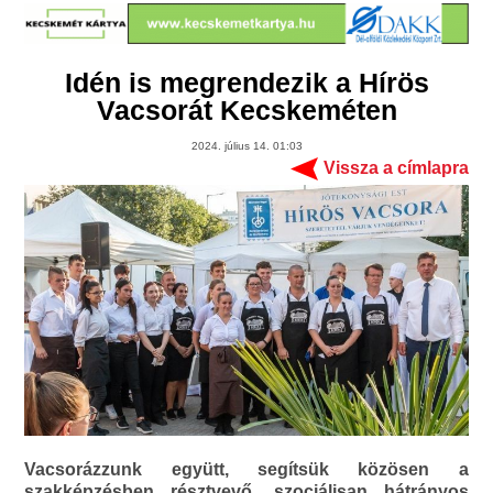
Idén is megrendezik a Hírös
Vacsorát Kecskeméten
2024. július 14. 01:03
Vissza a címlapra
Vacsorázzunk együtt, segítsük közösen a
szakképzésben résztvevő, szociálisan hátrányos