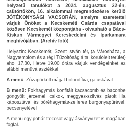
helyzetű tanulókat a 2024. augusztus 22-én,
csütörtökön, 16. alkalommal megrendezésre kerülő
JÓTÉKONYSÁGI VACSORÁN, amelyre szeretettel
várjuk Önöket a Kecskeméti Csárda csapatával
közösen Kecskemét központjába - olvasható a Bács-
Kiskun Vármegyei Kereskedelmi és Iparkamara
meghívójában. (Archív fotó)
Helyszín: Kecskemét, Szent István tér, (a Városháza, a
Nagytemplom és a régi Tűzoltóság által körülölelt terület)
ahol 17.30, illetve 19.00 órára várjuk vendégeinket az
alábbi menüválasztékkal:
A menü:
Zúzapörkölt májjal bolondítva, galuskával
B menü:
Fokhagymás konfitált kacsacomb és baconbe
göngyölt jércemell csíkok, meggyes-szilvás párolt lila
káposztával és póréhagymás-zelleres burgonyapürével,
pecsenyelével
A menü egy pohár fröccsöt vagy ásványvizet is magában
foglal.